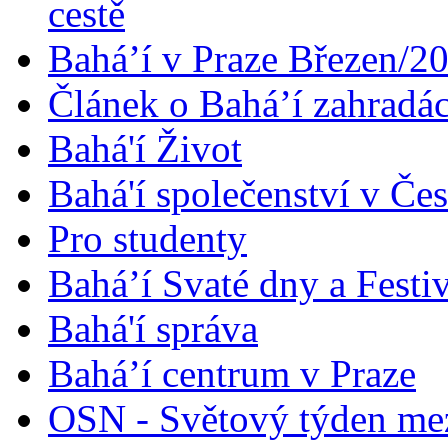
cestě
Bahá’í v Praze Březen/2
Článek o Bahá’í zahradá
Bahá'í Život
Bahá'í společenství v Če
Pro studenty
Bahá’í Svaté dny a Festi
Bahá'í správa
Bahá’í centrum v Praze
OSN - Světový týden me