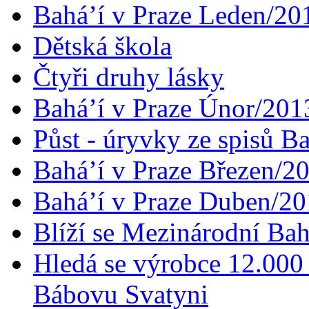
Bahá’í v Praze Leden/20
Dětská škola
Čtyři druhy lásky
Bahá’í v Praze Únor/201
Půst - úryvky ze spisů B
Bahá’í v Praze Březen/2
Bahá’í v Praze Duben/2
Blíží se Mezinárodní Bah
Hledá se výrobce 12.000 
Bábovu Svatyni