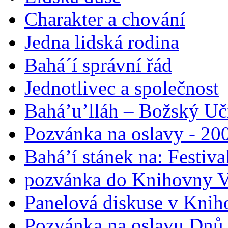
Charakter a chování
Jedna lidská rodina
Bahá´í správní řád
Jednotlivec a společnost
Bahá’u’lláh – Božský Uči
Pozvánka na oslavy - 200
Bahá’í stánek na: Festiv
pozvánka do Knihovny V
Panelová diskuse v Knih
Pozvánka na oslavu Dnů 