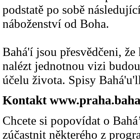
podstatě po sobě následují
náboženství od Boha.
Bahá'í jsou přesvědčeni, že 
nalézt jednotnou vizi budou
účelu života. Spisy Bahá'u'll
Kontakt www.praha.baha
Chcete si popovídat o Bahá’
zúčastnit některého z prog