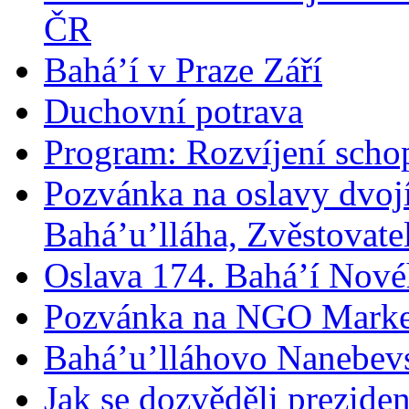
ČR
Bahá’í v Praze Září
Duchovní potrava
Program: Rozvíjení schop
Pozvánka na oslavy dvoj
Bahá’u’lláha, Zvěstovatel
Oslava 174. Bahá’í Nové
Pozvánka na NGO Marke
Bahá’u’lláhovo Nanebev
Jak se dozvěděli prezide