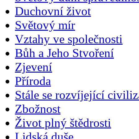
Duchovní život
Světový mír
Vztahy ve společnosti
Bůh a Jeho Stvoření
Zjevení
Příroda
Stále se rozvíjející civili
Zbožnost
Život plný štědrosti
Lidská duše