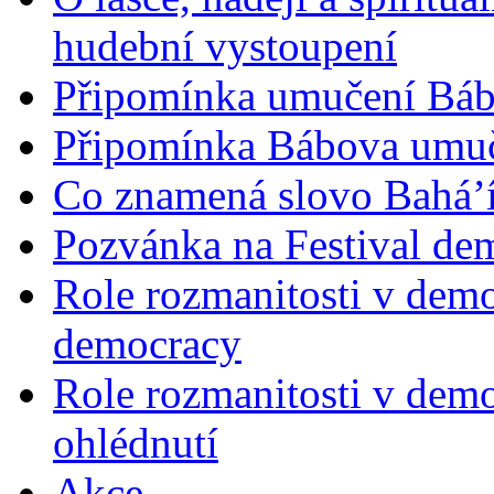
hudební vystoupení
Připomínka umučení Bába
Připomínka Bábova umuče
Co znamená slovo Bahá’í 
Pozvánka na Festival de
Role rozmanitosti v demok
democracy
Role rozmanitosti v demo
ohlédnutí
Akce