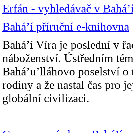
Erfán - vyhledávač v Bahá’
Bahá’í příruční e-knihovna
Bahá’í Víra je poslední v ř
náboženství. Ústředním tém
Bahá’u’lláhovo poselství o 
rodiny a že nastal čas pro j
globální civilizaci.