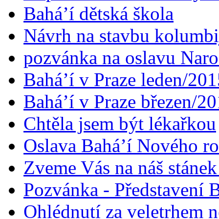
Bahá’í dětská škola
Návrh na stavbu kolumbi
pozvánka na oslavu Naroz
Bahá’í v Praze leden/201
Bahá’í v Praze březen/2
Chtěla jsem být lékařkou
Oslava Bahá’í Nového r
Zveme Vás na náš stáne
Pozvánka - Představení B
Ohlédnutí za veletrhem n