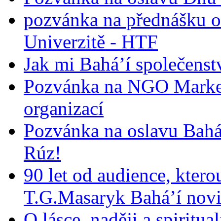
pozvánka na přednášku o
Univerzitě - HTF
Jak mi Bahá’í společenst
Pozvánka na NGO Market
organizací
Pozvánka na oslavu Bah
Rúz!
90 let od audience, ktero
T.G.Masaryk Bahá’í novi
O lásce, naději a spiritua