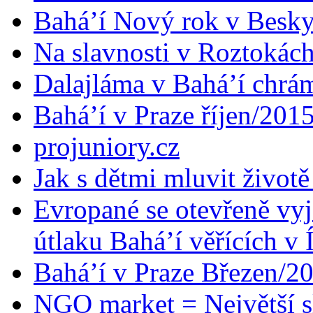
Bahá’í Nový rok v Besk
Na slavnosti v Roztokác
Dalajláma v Bahá’í chrá
Bahá’í v Praze říjen/201
projuniory.cz
Jak s dětmi mluvit životě
Evropané se otevřeně vyj
útlaku Bahá’í věřících v 
Bahá’í v Praze Březen/2
NGO market = Největší s