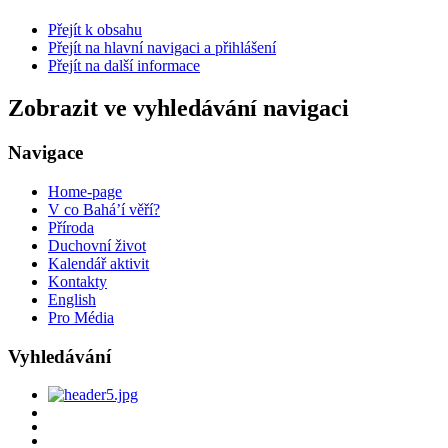
Přejít k obsahu
Přejít na hlavní navigaci a přihlášení
Přejít na další informace
Zobrazit ve vyhledávání navigaci
Navigace
Home-page
V co Bahá’í věří?
Příroda
Duchovní život
Kalendář aktivit
Kontakty
English
Pro Média
Vyhledávání