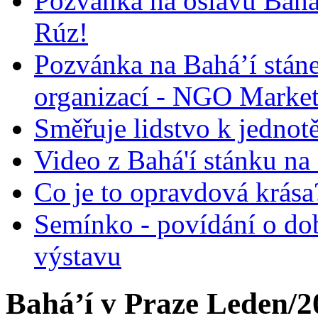
Pozvánka na oslavu Bah
Rúz!
Pozvánka na Bahá’í stán
organizací - NGO Marke
Směřuje lidstvo k jednot
Video z Bahá'í stánku na
Co je to opravdová krása?
Semínko - povídání o do
výstavu
Bahá’í v Praze Leden/2