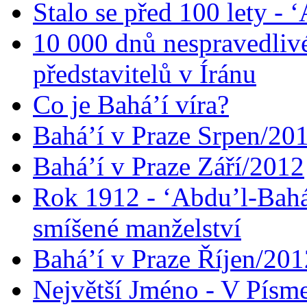
Stalo se před 100 lety -
10 000 dnů nespravedliv
představitelů v Íránu
Co je Bahá’í víra?
Bahá’í v Praze Srpen/20
Bahá’í v Praze Září/2012
Rok 1912 - ‘Abdu’l-Bahá
smíšené manželství
Bahá’í v Praze Říjen/201
Největší Jméno - V Písm