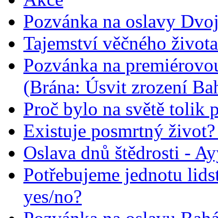
Pozvánka na oslavy Dvoj
Tajemství věčného života
Pozvánka na premiérovou
(Brána: Úsvit zrození Ba
Proč bylo na světě tolik 
Existuje posmrtný život? :
Oslava dnů štědrosti - A
Potřebujeme jednotu lid
yes/no?