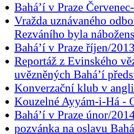
Bahá’í v Praze Červenec
Vražda uznávaného odbor
Rezváního byla nábožen
Bahá’í v Praze říjen/201
Reportáž z Evinského věz
uvězněných Bahá’í předst
Konverzační klub v angl
Kouzelné Ayyám-i-Há - O
Bahá’í v Praze únor/201
pozvánka na oslavu Bahá