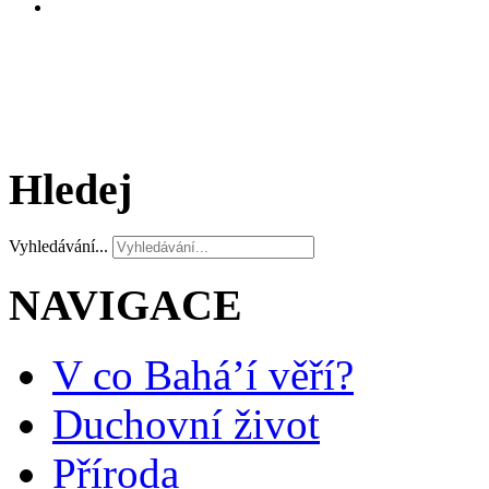
Hledej
Vyhledávání...
NAVIGACE
V co Bahá’í věří?
Duchovní život
Příroda