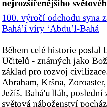
nejrozšířenějšího světové
100. výročí odchodu syna z
Bahá’í víry ‘Abdu’l-Bahá
Během celé historie poslal 
Učitelů - známých jako Boží
základ pro rozvoj civilizace
Abraham, Kršna, Zoroaster
Ježíš. Bahá'u'lláh, poslední 
světová náboženství pocháze