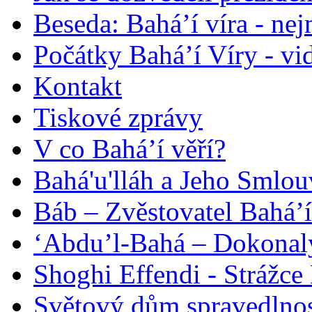
Beseda: Bahá’í víra - ne
Počátky Bahá’í Víry - vi
Kontakt
Tiskové zprávy
V co Bahá’í věří?
Bahá'u'lláh a Jeho Smlou
Báb – Zvěstovatel Bahá’í
‘Abdu’l-Bahá – Dokonalý
Shoghi Effendi - Strážce 
Světový dům spravedlnos