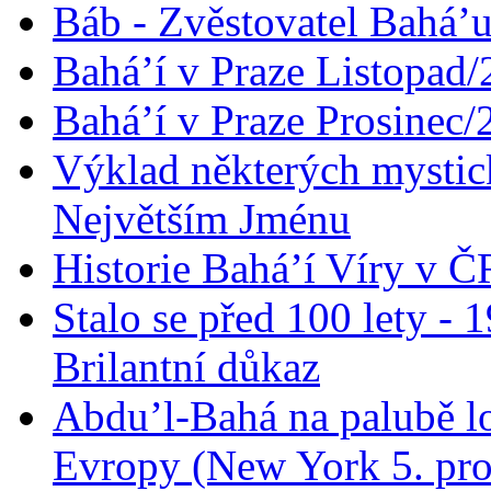
Báb - Zvěstovatel Bahá’u
Bahá’í v Praze Listopad
Bahá’í v Praze Prosinec/
Výklad některých mysti
Největším Jménu
Historie Bahá’í Víry v Č
Stalo se před 100 lety -
Brilantní důkaz
Abdu’l-Bahá na palubě lo
Evropy (New York 5. pro