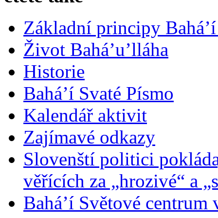
Základní principy Bahá’í
Život Bahá’u’lláha
Historie
Bahá’í Svaté Písmo
Kalendář aktivit
Zajímavé odkazy
Slovenští politici poklád
věřících za „hrozivé“ a „
Bahá’í Světové centrum v