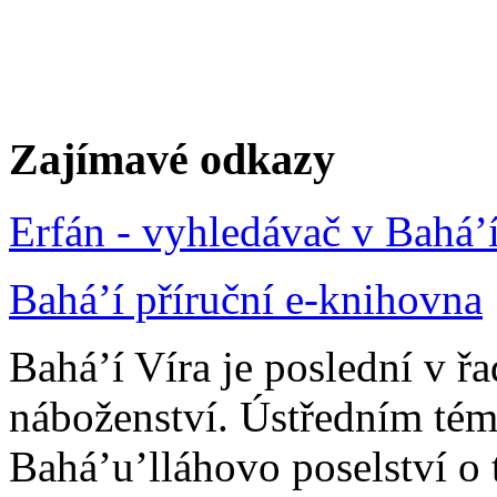
Zajímavé odkazy
Erfán - vyhledávač v Bahá’
Bahá’í příruční e-knihovna
Bahá’í Víra je poslední v ř
náboženství. Ústředním tém
Bahá’u’lláhovo poselství o 