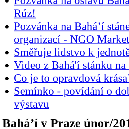
Pozvánka na oslavu Bah
Rúz!
Pozvánka na Bahá’í stán
organizací - NGO Marke
Směřuje lidstvo k jednot
Video z Bahá'í stánku na
Co je to opravdová krása?
Semínko - povídání o do
výstavu
Bahá’í v Praze únor/20