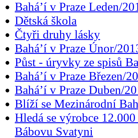
Bahá’í v Praze Leden/20
Dětská škola
Čtyři druhy lásky
Bahá’í v Praze Únor/201
Půst - úryvky ze spisů B
Bahá’í v Praze Březen/2
Bahá’í v Praze Duben/2
Blíží se Mezinárodní Bah
Hledá se výrobce 12.000 
Bábovu Svatyni