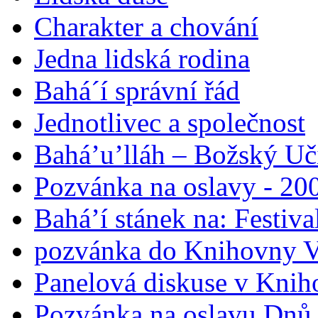
Charakter a chování
Jedna lidská rodina
Bahá´í správní řád
Jednotlivec a společnost
Bahá’u’lláh – Božský Uči
Pozvánka na oslavy - 200
Bahá’í stánek na: Festiv
pozvánka do Knihovny V
Panelová diskuse v Knih
Pozvánka na oslavu Dnů 