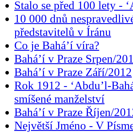
Stalo se před 100 lety -
10 000 dnů nespravedliv
představitelů v Íránu
Co je Bahá’í víra?
Bahá’í v Praze Srpen/20
Bahá’í v Praze Září/2012
Rok 1912 - ‘Abdu’l-Bahá
smíšené manželství
Bahá’í v Praze Říjen/201
Největší Jméno - V Písm