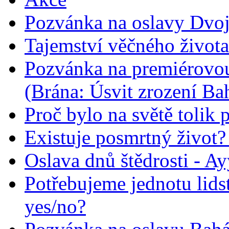
Pozvánka na oslavy Dvoj
Tajemství věčného života
Pozvánka na premiérovou
(Brána: Úsvit zrození Ba
Proč bylo na světě tolik 
Existuje posmrtný život? :
Oslava dnů štědrosti - A
Potřebujeme jednotu lid
yes/no?