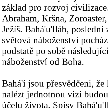
základ pro rozvoj civilizace
Abraham, Kršna, Zoroaster
Ježíš. Bahá'u'lláh, poslední 
světová náboženství pocháze
podstatě po sobě následují
náboženství od Boha.
Bahá'í jsou přesvědčeni, že 
nalézt jednotnou vizi budou
účelu života. Spisy Bahá'u'll