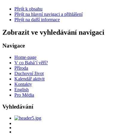
Přejít k obsahu
Přejít na hlavní navigaci a přihlášení
Přejít na další informace
Zobrazit ve vyhledávání navigaci
Navigace
Home-page
V co Bahá’í věří?
Příroda
Duchovní život
Kalendář aktivit
Kontakty
English
Pro Média
Vyhledávání