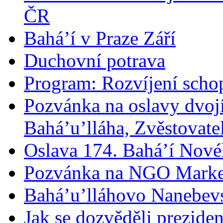
ČR
Bahá’í v Praze Září
Duchovní potrava
Program: Rozvíjení schop
Pozvánka na oslavy dvoj
Bahá’u’lláha, Zvěstovatel
Oslava 174. Bahá’í Nové
Pozvánka na NGO Marke
Bahá’u’lláhovo Nanebev
Jak se dozvěděli prezide