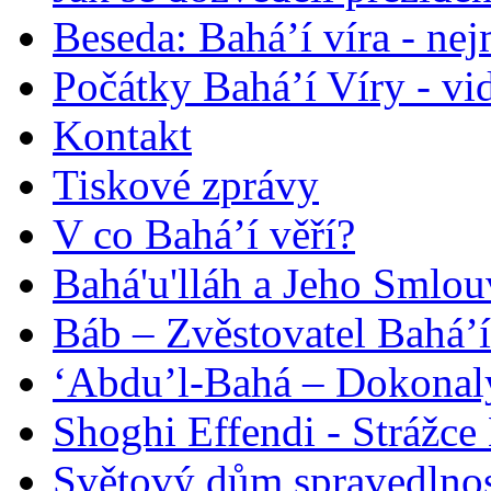
Beseda: Bahá’í víra - ne
Počátky Bahá’í Víry - vi
Kontakt
Tiskové zprávy
V co Bahá’í věří?
Bahá'u'lláh a Jeho Smlou
Báb – Zvěstovatel Bahá’í
‘Abdu’l-Bahá – Dokonalý
Shoghi Effendi - Strážce 
Světový dům spravedlnos