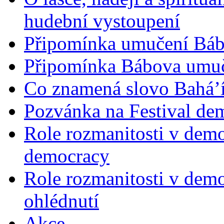
hudební vystoupení
Připomínka umučení Bába
Připomínka Bábova umuče
Co znamená slovo Bahá’í 
Pozvánka na Festival de
Role rozmanitosti v demok
democracy
Role rozmanitosti v demo
ohlédnutí
Akce