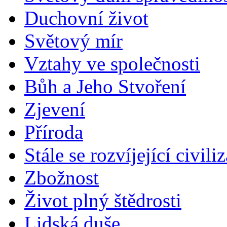
Duchovní život
Světový mír
Vztahy ve společnosti
Bůh a Jeho Stvoření
Zjevení
Příroda
Stále se rozvíjející civili
Zbožnost
Život plný štědrosti
Lidská duše