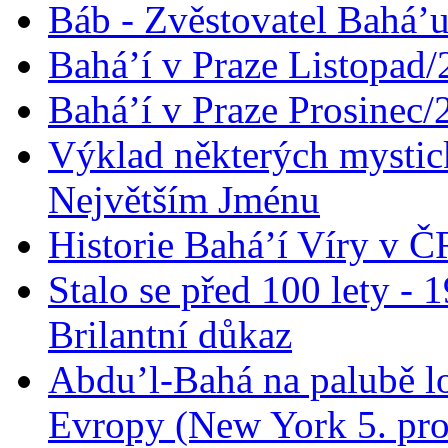
Báb - Zvěstovatel Bahá’u
Bahá’í v Praze Listopad
Bahá’í v Praze Prosinec/
Výklad některých mysti
Největším Jménu
Historie Bahá’í Víry v Č
Stalo se před 100 lety -
Brilantní důkaz
Abdu’l-Bahá na palubě lo
Evropy (New York 5. pro