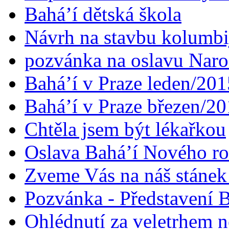
Bahá’í dětská škola
Návrh na stavbu kolumbi
pozvánka na oslavu Naroz
Bahá’í v Praze leden/201
Bahá’í v Praze březen/2
Chtěla jsem být lékařkou
Oslava Bahá’í Nového r
Zveme Vás na náš stáne
Pozvánka - Představení B
Ohlédnutí za veletrhem n