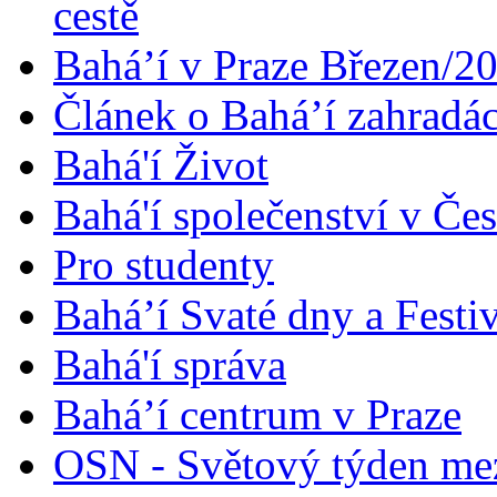
cestě
Bahá’í v Praze Březen/2
Článek o Bahá’í zahradá
Bahá'í Život
Bahá'í společenství v Če
Pro studenty
Bahá’í Svaté dny a Festi
Bahá'í správa
Bahá’í centrum v Praze
OSN - Světový týden me