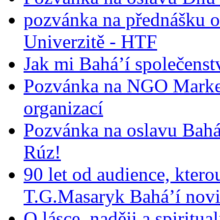
pozvánka na přednášku o
Univerzitě - HTF
Jak mi Bahá’í společenst
Pozvánka na NGO Market
organizací
Pozvánka na oslavu Bah
Rúz!
90 let od audience, ktero
T.G.Masaryk Bahá’í novi
O lásce, naději a spiritua