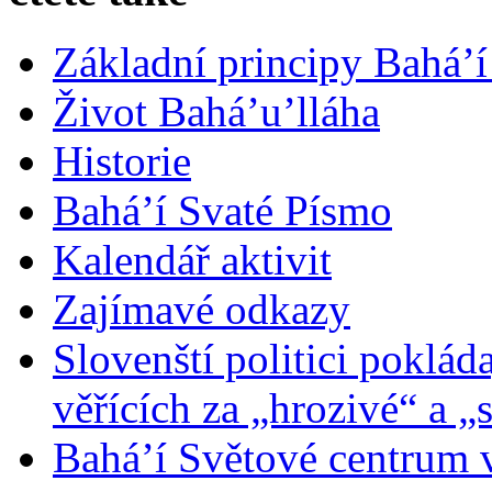
Základní principy Bahá’í
Život Bahá’u’lláha
Historie
Bahá’í Svaté Písmo
Kalendář aktivit
Zajímavé odkazy
Slovenští politici poklád
věřících za „hrozivé“ a „
Bahá’í Světové centrum v