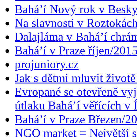
Bahá’í Nový rok v Besk
Na slavnosti v Roztokác
Dalajláma v Bahá’í chrá
Bahá’í v Praze říjen/201
projuniory.cz
Jak s dětmi mluvit životě
Evropané se otevřeně vyj
útlaku Bahá’í věřících v 
Bahá’í v Praze Březen/2
NGO market = Největší s