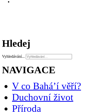
Hledej
Vyhledávání...
NAVIGACE
V co Bahá’í věří?
Duchovní život
Příroda