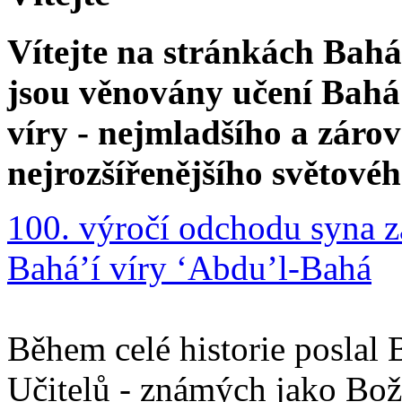
Vítejte na stránkách Bahá'
jsou věnovány učení Bahá'
víry - nejmladšího a zár
nejrozšířenějšího světové
100. výročí odchodu syna z
Bahá’í víry ‘Abdu’l-Bahá
Během celé historie poslal 
Učitelů - známých jako Boží