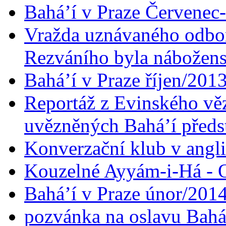
Bahá’í v Praze Červenec
Vražda uznávaného odbor
Rezváního byla nábožen
Bahá’í v Praze říjen/201
Reportáž z Evinského věz
uvězněných Bahá’í předst
Konverzační klub v angl
Kouzelné Ayyám-i-Há - O
Bahá’í v Praze únor/201
pozvánka na oslavu Bahá