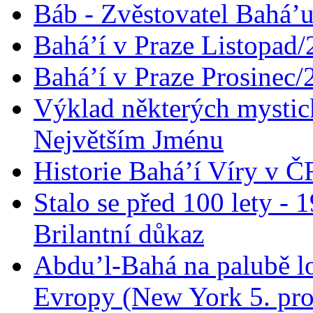
Báb - Zvěstovatel Bahá’u
Bahá’í v Praze Listopad
Bahá’í v Praze Prosinec/
Výklad některých mysti
Největším Jménu
Historie Bahá’í Víry v Č
Stalo se před 100 lety -
Brilantní důkaz
Abdu’l-Bahá na palubě lo
Evropy (New York 5. pro