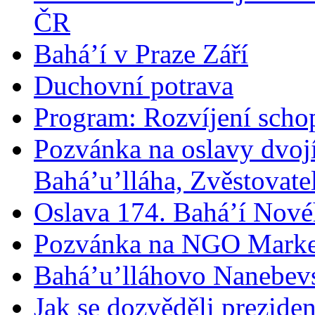
ČR
Bahá’í v Praze Září
Duchovní potrava
Program: Rozvíjení schop
Pozvánka na oslavy dvoj
Bahá’u’lláha, Zvěstovatel
Oslava 174. Bahá’í Nové
Pozvánka na NGO Marke
Bahá’u’lláhovo Nanebev
Jak se dozvěděli prezide