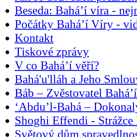
Beseda: Bahá’í víra - ne
Počátky Bahá’í Víry - vi
Kontakt
Tiskové zprávy
V co Bahá’í věří?
Bahá'u'lláh a Jeho Smlou
Báb – Zvěstovatel Bahá’í
‘Abdu’l-Bahá – Dokonalý
Shoghi Effendi - Strážce 
Světový dům spravedlnos