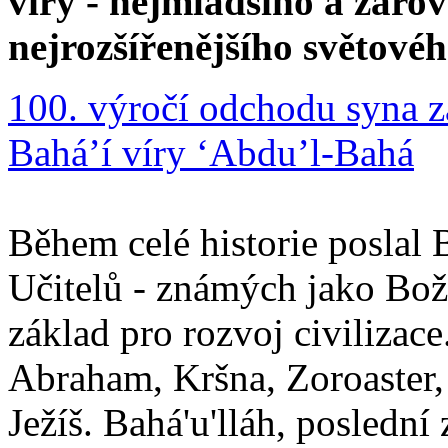
víry - nejmladšího a zár
nejrozšířenějšího světové
100. výročí odchodu syna z
Bahá’í víry ‘Abdu’l-Bahá
Během celé historie poslal 
Učitelů - známých jako Boží
základ pro rozvoj civilizace
Abraham, Kršna, Zoroaster
Ježíš. Bahá'u'lláh, poslední 