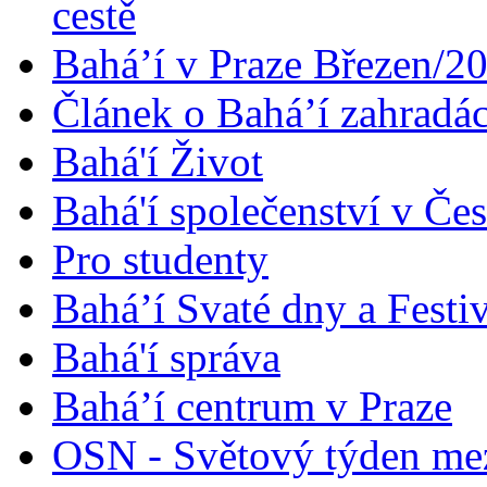
cestě
Bahá’í v Praze Březen/2
Článek o Bahá’í zahradá
Bahá'í Život
Bahá'í společenství v Če
Pro studenty
Bahá’í Svaté dny a Festi
Bahá'í správa
Bahá’í centrum v Praze
OSN - Světový týden me