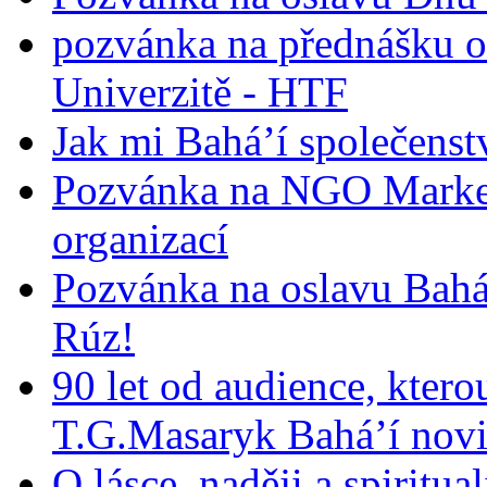
pozvánka na přednášku o
Univerzitě - HTF
Jak mi Bahá’í společenst
Pozvánka na NGO Market
organizací
Pozvánka na oslavu Bah
Rúz!
90 let od audience, ktero
T.G.Masaryk Bahá’í novi
O lásce, naději a spiritua