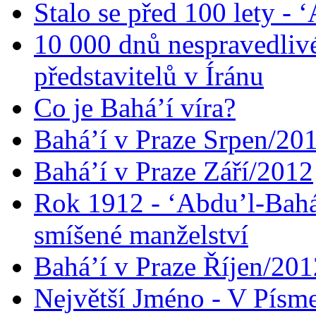
Stalo se před 100 lety -
10 000 dnů nespravedliv
představitelů v Íránu
Co je Bahá’í víra?
Bahá’í v Praze Srpen/20
Bahá’í v Praze Září/2012
Rok 1912 - ‘Abdu’l-Bahá
smíšené manželství
Bahá’í v Praze Říjen/201
Největší Jméno - V Písm