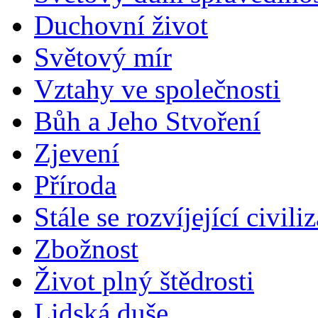
Duchovní život
Světový mír
Vztahy ve společnosti
Bůh a Jeho Stvoření
Zjevení
Příroda
Stále se rozvíjející civili
Zbožnost
Život plný štědrosti
Lidská duše