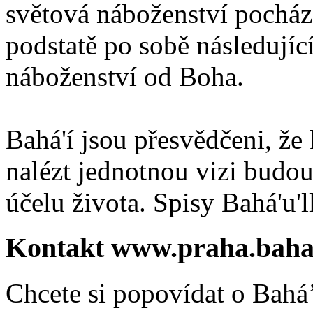
světová náboženství pocháze
podstatě po sobě následují
náboženství od Boha.
Bahá'í jsou přesvědčeni, že 
nalézt jednotnou vizi budou
účelu života. Spisy Bahá'u'll
Kontakt www.praha.baha
Chcete si popovídat o Bahá’