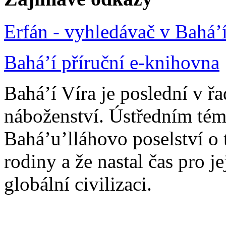
Erfán - vyhledávač v Bahá’
Bahá’í příruční e-knihovna
Bahá’í Víra je poslední v ř
náboženství. Ústředním tém
Bahá’u’lláhovo poselství o 
rodiny a že nastal čas pro j
globální civilizaci.