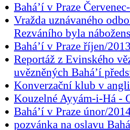
Bahá’í v Praze Červenec
Vražda uznávaného odbor
Rezváního byla nábožen
Bahá’í v Praze říjen/201
Reportáž z Evinského věz
uvězněných Bahá’í předst
Konverzační klub v angl
Kouzelné Ayyám-i-Há - O
Bahá’í v Praze únor/201
pozvánka na oslavu Bahá