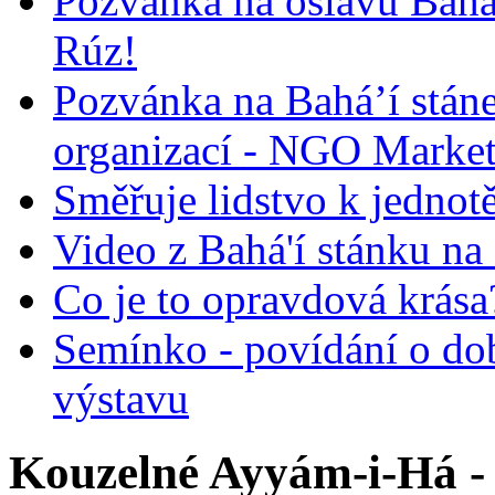
Pozvánka na oslavu Bah
Rúz!
Pozvánka na Bahá’í stán
organizací - NGO Marke
Směřuje lidstvo k jednot
Video z Bahá'í stánku na
Co je to opravdová krása?
Semínko - povídání o do
výstavu
Kouzelné Ayyám-i-Há - 