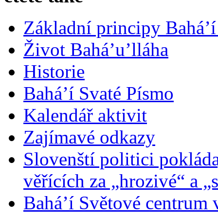
Základní principy Bahá’í
Život Bahá’u’lláha
Historie
Bahá’í Svaté Písmo
Kalendář aktivit
Zajímavé odkazy
Slovenští politici poklád
věřících za „hrozivé“ a „
Bahá’í Světové centrum v