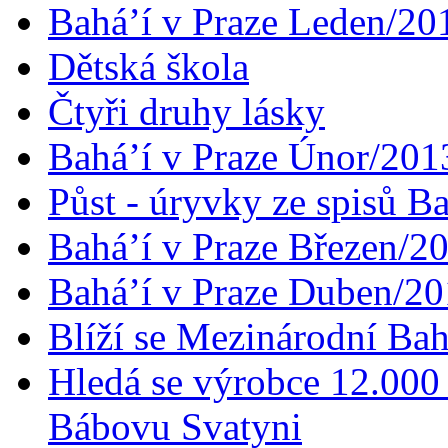
Bahá’í v Praze Leden/20
Dětská škola
Čtyři druhy lásky
Bahá’í v Praze Únor/201
Půst - úryvky ze spisů B
Bahá’í v Praze Březen/2
Bahá’í v Praze Duben/2
Blíží se Mezinárodní Bah
Hledá se výrobce 12.000 
Bábovu Svatyni