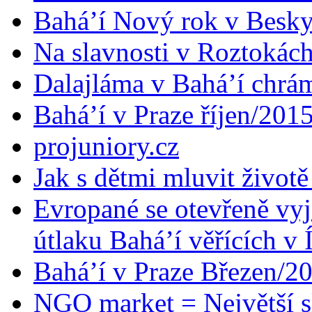
Bahá’í Nový rok v Besk
Na slavnosti v Roztokác
Dalajláma v Bahá’í chrá
Bahá’í v Praze říjen/201
projuniory.cz
Jak s dětmi mluvit životě
Evropané se otevřeně vyj
útlaku Bahá’í věřících v 
Bahá’í v Praze Březen/2
NGO market = Největší s