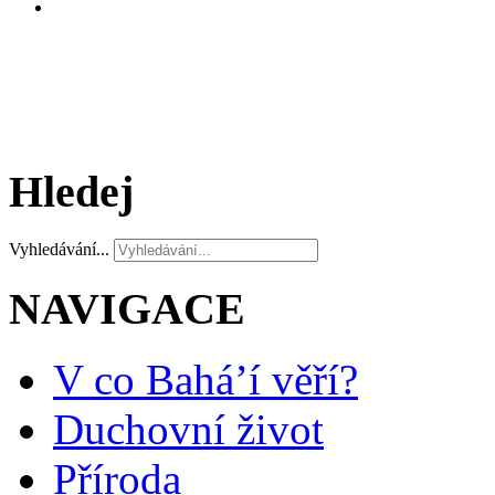
Hledej
Vyhledávání...
NAVIGACE
V co Bahá’í věří?
Duchovní život
Příroda