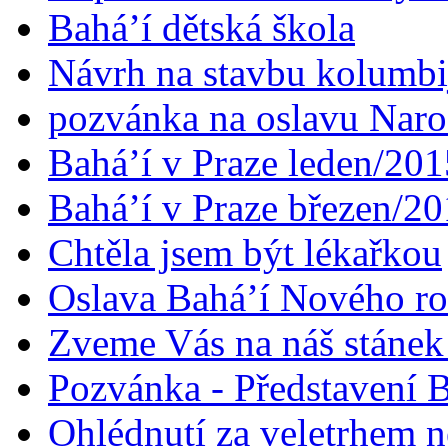
Bahá’í dětská škola
Návrh na stavbu kolumbi
pozvánka na oslavu Naroz
Bahá’í v Praze leden/201
Bahá’í v Praze březen/2
Chtěla jsem být lékařkou
Oslava Bahá’í Nového r
Zveme Vás na náš stáne
Pozvánka - Představení B
Ohlédnutí za veletrhem n