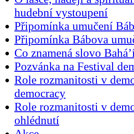
hudební vystoupení
Připomínka umučení Bába
Připomínka Bábova umuče
Co znamená slovo Bahá’í 
Pozvánka na Festival de
Role rozmanitosti v demok
democracy
Role rozmanitosti v demo
ohlédnutí
Akce