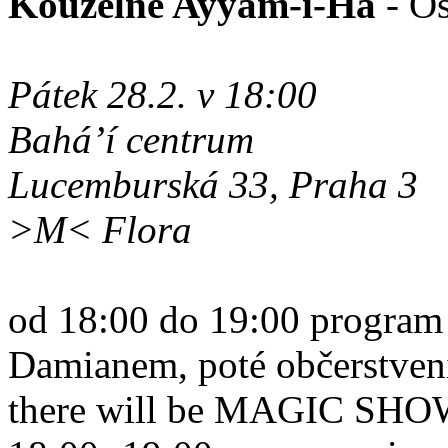
Kouzelné Ayyám-i-Há
- Os
Pátek 28.2. v 18:00
Bahá’í centrum
Lucemburská 33, Praha 3
>M< Flora
od 18:00 do 19:00 program 
Damianem, poté občerstvení
there will be MAGIC SHOW