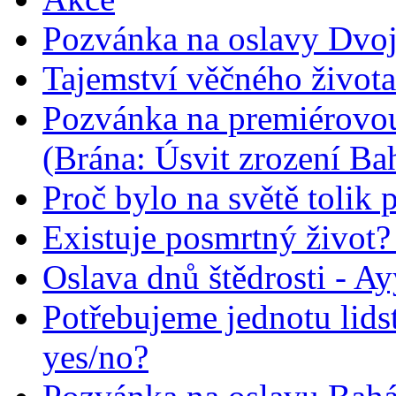
Pozvánka na oslavy Dvoj
Tajemství věčného života
Pozvánka na premiérovou
(Brána: Úsvit zrození Ba
Proč bylo na světě tolik 
Existuje posmrtný život? :
Oslava dnů štědrosti - A
Potřebujeme jednotu lid
yes/no?