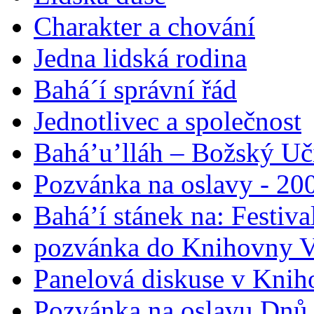
Charakter a chování
Jedna lidská rodina
Bahá´í správní řád
Jednotlivec a společnost
Bahá’u’lláh – Božský Uči
Pozvánka na oslavy - 200
Bahá’í stánek na: Festiv
pozvánka do Knihovny V
Panelová diskuse v Knih
Pozvánka na oslavu Dnů 