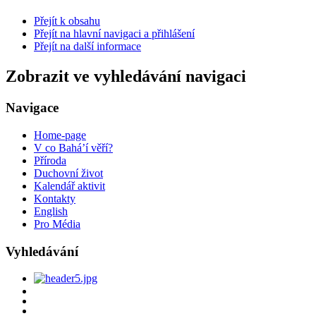
Přejít k obsahu
Přejít na hlavní navigaci a přihlášení
Přejít na další informace
Zobrazit ve vyhledávání navigaci
Navigace
Home-page
V co Bahá’í věří?
Příroda
Duchovní život
Kalendář aktivit
Kontakty
English
Pro Média
Vyhledávání