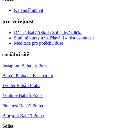
Kalendář aktivit
pro veřejnost
Dětská Bahá’í škola Zářící hvězdička
Studijní kurzy a vzdělávání – růst osobnosti
Meditace pro potěchu duše
sociální sítě
Instagram Bahá’í v Praze
Bahá’í Praha na Facebooku
Twitter Bahá’í Praha
Youtube Bahá’í Praha
Pinterest Bahá’í Praha
Blogspot Bahá’í Praha
Sdílet