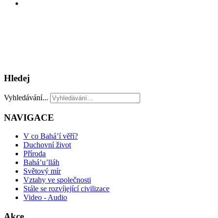
Hledej
Vyhledávání...
NAVIGACE
V co Bahá’í věří?
Duchovní život
Příroda
Bahá’u’lláh
Světový mír
Vztahy ve společnosti
Stále se rozvíjející civilizace
Video - Audio
Akce