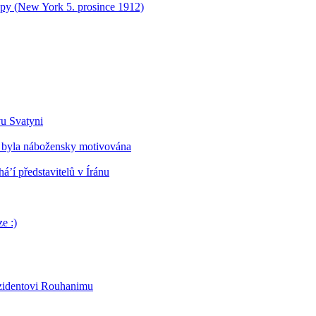
opy (New York 5. prosince 1912)
vu Svatyni
 byla nábožensky motivována
’í představitelů v Íránu
e :)
ezidentovi Rouhanimu