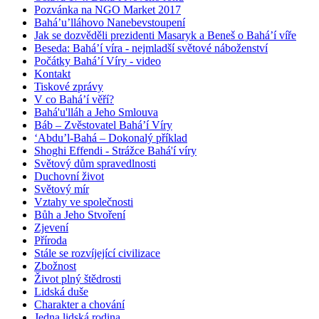
Pozvánka na NGO Market 2017
Bahá’u’lláhovo Nanebevstoupení
Jak se dozvěděli prezidenti Masaryk a Beneš o Bahá’í víře
Beseda: Bahá’í víra - nejmladší světové náboženství
Počátky Bahá’í Víry - video
Kontakt
Tiskové zprávy
V co Bahá’í věří?
Bahá'u'lláh a Jeho Smlouva
Báb – Zvěstovatel Bahá’í Víry
‘Abdu’l-Bahá – Dokonalý příklad
Shoghi Effendi - Strážce Bahá'í víry
Světový dům spravedlnosti
Duchovní život
Světový mír
Vztahy ve společnosti
Bůh a Jeho Stvoření
Zjevení
Příroda
Stále se rozvíjející civilizace
Zbožnost
Život plný štědrosti
Lidská duše
Charakter a chování
Jedna lidská rodina