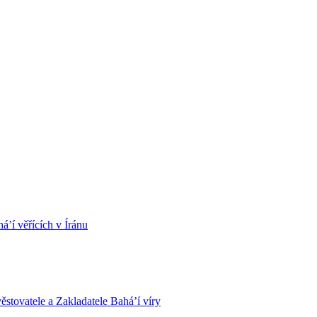
á’í věřících v Íránu
stovatele a Zakladatele Bahá’í víry