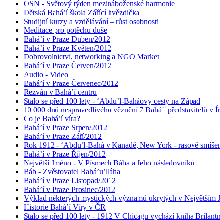
OSN - Světový týden mezináboženské harmonie
Dětská Bahá’í škola Zářící hvězdička
Studijní kurzy a vzdělávání – růst osobnosti
Meditace pro potěchu duše
Bahá’í v Praze Duben/2012
Bahá’í v Praze Květen/2012
Dobrovolnictví, networking a NGO Market
Bahá’í v Praze Červen/2012
Audio - Video
Bahá’í v Praze Červenec/2012
Rezván v Bahá’í centru
Stalo se před 100 lety - ‘Abdu’l-Baháovy cesty na Západ
10 000 dnů nespravedlivého věznění 7 Bahá´í představitelů v Í
Co je Bahá’í víra?
Bahá’í v Praze Srpen/2012
Bahá’í v Praze Září/2012
Rok 1912 - ‘Abdu’l-Bahá v Kanadě, New York - rasově smíšen
Bahá’í v Praze Říjen/2012
Největší Jméno - V Písmech Bába a Jeho následovníků
Báb - Zvěstovatel Bahá’u’lláha
Bahá’í v Praze Listopad/2012
Bahá’í v Praze Prosinec/2012
Výklad některých mystických významů ukrytých v Největším
Historie Bahá’í Víry v ČR
Stalo se před 100 lety - 1912 V Chicagu vychází kniha Brilant