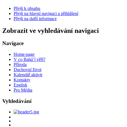
Přejít k obsahu
Přejít na hlavní navigaci a přihlášení
Přejít na další informace
Zobrazit ve vyhledávání navigaci
Navigace
Home-page
V co Bahá’í věří?
Příroda
Duchovní život
Kalendář aktivit
Kontakty
English
Pro Média
Vyhledávání