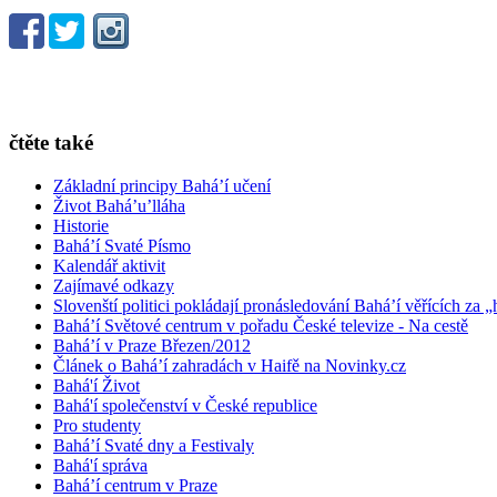
čtěte také
Základní principy Bahá’í učení
Život Bahá’u’lláha
Historie
Bahá’í Svaté Písmo
Kalendář aktivit
Zajímavé odkazy
Slovenští politici pokládají pronásledování Bahá’í věřících za „
Bahá’í Světové centrum v pořadu České televize - Na cestě
Bahá’í v Praze Březen/2012
Článek o Bahá’í zahradách v Haifě na Novinky.cz
Bahá'í Život
Bahá'í společenství v České republice
Pro studenty
Bahá’í Svaté dny a Festivaly
Bahá'í správa
Bahá’í centrum v Praze