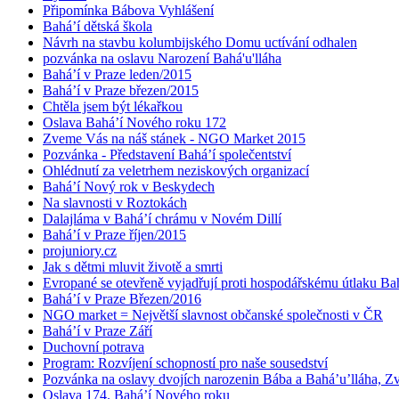
Připomínka Bábova Vyhlášení
Bahá’í dětská škola
Návrh na stavbu kolumbijského Domu uctívání odhalen
pozvánka na oslavu Narození Bahá'u'lláha
Bahá’í v Praze leden/2015
Bahá’í v Praze březen/2015
Chtěla jsem být lékařkou
Oslava Bahá’í Nového roku 172
Zveme Vás na náš stánek - NGO Market 2015
Pozvánka - Představení Bahá’í společentství
Ohlédnutí za veletrhem neziskových organizací
Bahá’í Nový rok v Beskydech
Na slavnosti v Roztokách
Dalajláma v Bahá’í chrámu v Novém Dillí
Bahá’í v Praze říjen/2015
projuniory.cz
Jak s dětmi mluvit životě a smrti
Evropané se otevřeně vyjadřují proti hospodářskému útlaku Bah
Bahá’í v Praze Březen/2016
NGO market = Největší slavnost občanské společnosti v ČR
Bahá’í v Praze Září
Duchovní potrava
Program: Rozvíjení schopností pro naše sousedství
Pozvánka na oslavy dvojích narozenin Bába a Bahá’u’lláha, Zvě
Oslava 174. Bahá’í Nového roku