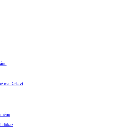
ránu
é manželství
 Jménu
ní důkaz