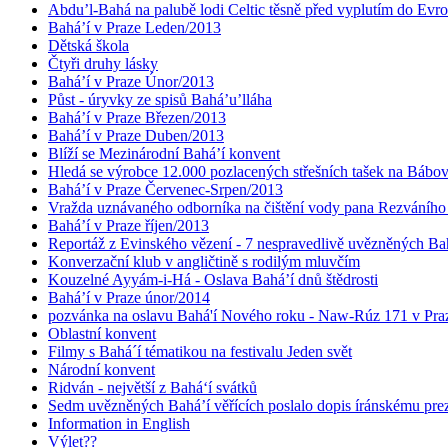
Abdu’l-Bahá na palubě lodi Celtic těsně před vyplutím do Evr
Bahá’í v Praze Leden/2013
Dětská škola
Čtyři druhy lásky
Bahá’í v Praze Únor/2013
Půst - úryvky ze spisů Bahá’u’lláha
Bahá’í v Praze Březen/2013
Bahá’í v Praze Duben/2013
Blíží se Mezinárodní Bahá’í konvent
Hledá se výrobce 12.000 pozlacených střešních tašek na Bábo
Bahá’í v Praze Červenec-Srpen/2013
Vražda uznávaného odborníka na čištění vody pana Rezváního
Bahá’í v Praze říjen/2013
Reportáž z Evinského vězení - 7 nespravedlivě uvězněných Bahá
Konverzační klub v angličtině s rodilým mluvčím
Kouzelné Ayyám-i-Há - Oslava Bahá’í dnů štědrosti
Bahá’í v Praze únor/2014
pozvánka na oslavu Bahá'í Nového roku - Naw-Rúz 171 v Praz
Oblastní konvent
Filmy s Bahá´í tématikou na festivalu Jeden svět
Národní konvent
Ridván - největší z Bahá‘í svátků
Sedm uvězněných Bahá’í věřících poslalo dopis íránskému pr
Information in English
Výlet??