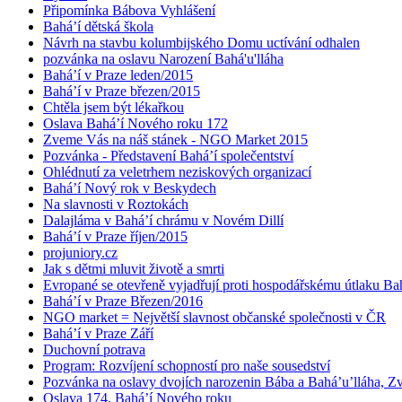
Připomínka Bábova Vyhlášení
Bahá’í dětská škola
Návrh na stavbu kolumbijského Domu uctívání odhalen
pozvánka na oslavu Narození Bahá'u'lláha
Bahá’í v Praze leden/2015
Bahá’í v Praze březen/2015
Chtěla jsem být lékařkou
Oslava Bahá’í Nového roku 172
Zveme Vás na náš stánek - NGO Market 2015
Pozvánka - Představení Bahá’í společentství
Ohlédnutí za veletrhem neziskových organizací
Bahá’í Nový rok v Beskydech
Na slavnosti v Roztokách
Dalajláma v Bahá’í chrámu v Novém Dillí
Bahá’í v Praze říjen/2015
projuniory.cz
Jak s dětmi mluvit životě a smrti
Evropané se otevřeně vyjadřují proti hospodářskému útlaku Bah
Bahá’í v Praze Březen/2016
NGO market = Největší slavnost občanské společnosti v ČR
Bahá’í v Praze Září
Duchovní potrava
Program: Rozvíjení schopností pro naše sousedství
Pozvánka na oslavy dvojích narozenin Bába a Bahá’u’lláha, Zvě
Oslava 174. Bahá’í Nového roku