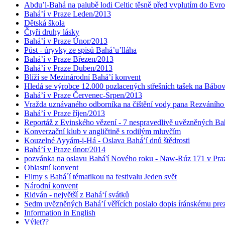
Abdu’l-Bahá na palubě lodi Celtic těsně před vyplutím do Evr
Bahá’í v Praze Leden/2013
Dětská škola
Čtyři druhy lásky
Bahá’í v Praze Únor/2013
Půst - úryvky ze spisů Bahá’u’lláha
Bahá’í v Praze Březen/2013
Bahá’í v Praze Duben/2013
Blíží se Mezinárodní Bahá’í konvent
Hledá se výrobce 12.000 pozlacených střešních tašek na Bábo
Bahá’í v Praze Červenec-Srpen/2013
Vražda uznávaného odborníka na čištění vody pana Rezváního
Bahá’í v Praze říjen/2013
Reportáž z Evinského vězení - 7 nespravedlivě uvězněných Bahá
Konverzační klub v angličtině s rodilým mluvčím
Kouzelné Ayyám-i-Há - Oslava Bahá’í dnů štědrosti
Bahá’í v Praze únor/2014
pozvánka na oslavu Bahá'í Nového roku - Naw-Rúz 171 v Praz
Oblastní konvent
Filmy s Bahá´í tématikou na festivalu Jeden svět
Národní konvent
Ridván - největší z Bahá‘í svátků
Sedm uvězněných Bahá’í věřících poslalo dopis íránskému pr
Information in English
Výlet??