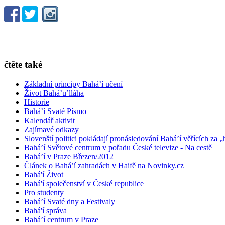
čtěte také
Základní principy Bahá’í učení
Život Bahá’u’lláha
Historie
Bahá’í Svaté Písmo
Kalendář aktivit
Zajímavé odkazy
Slovenští politici pokládají pronásledování Bahá’í věřících za „
Bahá’í Světové centrum v pořadu České televize - Na cestě
Bahá’í v Praze Březen/2012
Článek o Bahá’í zahradách v Haifě na Novinky.cz
Bahá'í Život
Bahá'í společenství v České republice
Pro studenty
Bahá’í Svaté dny a Festivaly
Bahá'í správa
Bahá’í centrum v Praze