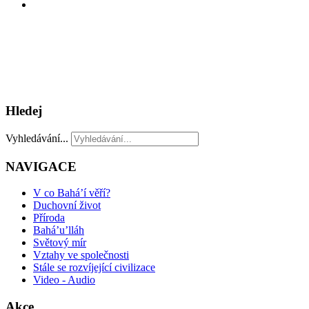
Hledej
Vyhledávání...
NAVIGACE
V co Bahá’í věří?
Duchovní život
Příroda
Bahá’u’lláh
Světový mír
Vztahy ve společnosti
Stále se rozvíjející civilizace
Video - Audio
Akce