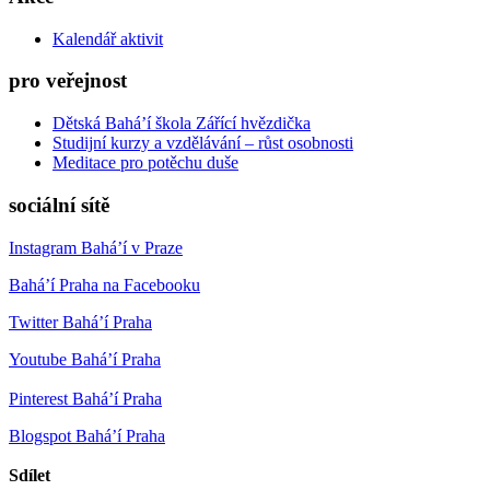
Kalendář aktivit
pro veřejnost
Dětská Bahá’í škola Zářící hvězdička
Studijní kurzy a vzdělávání – růst osobnosti
Meditace pro potěchu duše
sociální sítě
Instagram Bahá’í v Praze
Bahá’í Praha na Facebooku
Twitter Bahá’í Praha
Youtube Bahá’í Praha
Pinterest Bahá’í Praha
Blogspot Bahá’í Praha
Sdílet