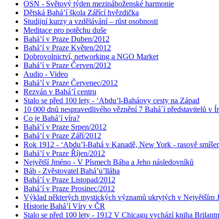
OSN - Světový týden mezináboženské harmonie
Dětská Bahá’í škola Zářící hvězdička
Studijní kurzy a vzdělávání – růst osobnosti
Meditace pro potěchu duše
Bahá’í v Praze Duben/2012
Bahá’í v Praze Květen/2012
Dobrovolnictví, networking a NGO Market
Bahá’í v Praze Červen/2012
Audio - Video
Bahá’í v Praze Červenec/2012
Rezván v Bahá’í centru
Stalo se před 100 lety - ‘Abdu’l-Baháovy cesty na Západ
10 000 dnů nespravedlivého věznění 7 Bahá´í představitelů v Í
Co je Bahá’í víra?
Bahá’í v Praze Srpen/2012
Bahá’í v Praze Září/2012
Rok 1912 - ‘Abdu’l-Bahá v Kanadě, New York - rasově smíšen
Bahá’í v Praze Říjen/2012
Největší Jméno - V Písmech Bába a Jeho následovníků
Báb - Zvěstovatel Bahá’u’lláha
Bahá’í v Praze Listopad/2012
Bahá’í v Praze Prosinec/2012
Výklad některých mystických významů ukrytých v Největším
Historie Bahá’í Víry v ČR
Stalo se před 100 lety - 1912 V Chicagu vychází kniha Brilant