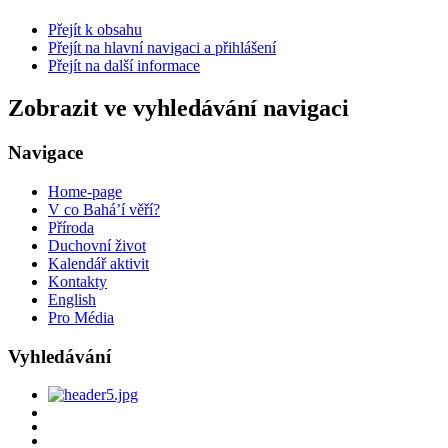
Přejít k obsahu
Přejít na hlavní navigaci a přihlášení
Přejít na další informace
Zobrazit ve vyhledávání navigaci
Navigace
Home-page
V co Bahá’í věří?
Příroda
Duchovní život
Kalendář aktivit
Kontakty
English
Pro Média
Vyhledávání