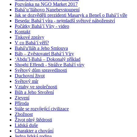
Pozvánka na NGO Market 2017
Bahá’u’lláhovo Nanebevstoupení
Jak se dozvěděli prezidenti Masaryk a Beneš o Bahá’í víře
Beseda: Bahá’í víra - nejmladší světové náboženství
Počátky Bahá’í Víry - video
Kontakt
Tiskové zprávy
V co Bahá’í věří?
Bahá'u'lláh a Jeho Smlouva
Báb – Zvěstovatel Bahá’í Víry
‘Abdu’l-Bahá – Dokonalý příklad
Shoghi Effendi - Strážce Bahá'í víry
Světový dům spravedlnosti
Duchovní život
Světový mír
Vztahy ve společnosti
Bůh a Jeho Stvoření
Zjevení
Příroda
Stále se rozvíjející civilizace
Zbožnost
Život plný štědrosti
Lidská duše
Charakter a chování
Jedna lidská rodina