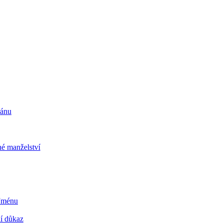
ránu
é manželství
 Jménu
ní důkaz