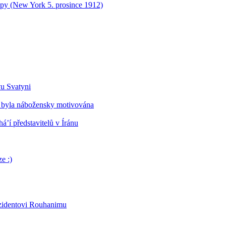
opy (New York 5. prosince 1912)
vu Svatyni
 byla nábožensky motivována
’í představitelů v Íránu
e :)
ezidentovi Rouhanimu