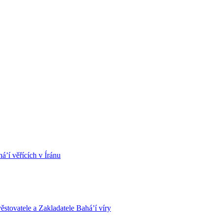
á’í věřících v Íránu
stovatele a Zakladatele Bahá’í víry