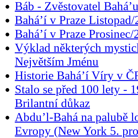
Báb - Zvěstovatel Bahá’u
Bahá’í v Praze Listopad
Bahá’í v Praze Prosinec/
Výklad některých mysti
Největším Jménu
Historie Bahá’í Víry v Č
Stalo se před 100 lety -
Brilantní důkaz
Abdu’l-Bahá na palubě lo
Evropy (New York 5. pro