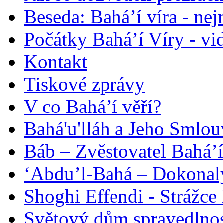
Beseda: Bahá’í víra - ne
Počátky Bahá’í Víry - vi
Kontakt
Tiskové zprávy
V co Bahá’í věří?
Bahá'u'lláh a Jeho Smlou
Báb – Zvěstovatel Bahá’í
‘Abdu’l-Bahá – Dokonalý
Shoghi Effendi - Strážce 
Světový dům spravedlnos