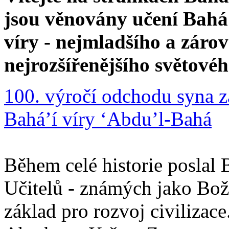
jsou věnovány učení Bahá'
víry - nejmladšího a zár
nejrozšířenějšího světové
100. výročí odchodu syna z
Bahá’í víry ‘Abdu’l-Bahá
Během celé historie poslal 
Učitelů - známých jako Boží
základ pro rozvoj civilizace