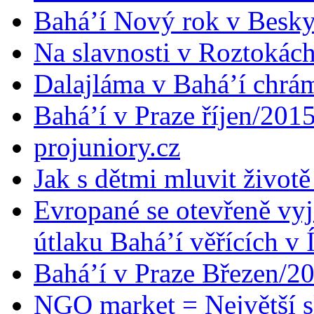
Bahá’í Nový rok v Besk
Na slavnosti v Roztokác
Dalajláma v Bahá’í chrá
Bahá’í v Praze říjen/201
projuniory.cz
Jak s dětmi mluvit životě
Evropané se otevřeně vyj
útlaku Bahá’í věřících v 
Bahá’í v Praze Březen/2
NGO market = Největší s