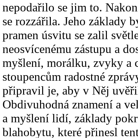
nepodařilo se jim to. Nakon
se rozzářila. Jeho základy 
pramen úsvitu se zalil svět
neosvícenému zástupu a dos
myšlení, morálku, zvyky a
stoupencům radostné zprávy
připravil je, aby v Něj uvěři
Obdivuhodná znamení a velk
a myšlení lidí, základy pok
blahobytu, které přinesl te