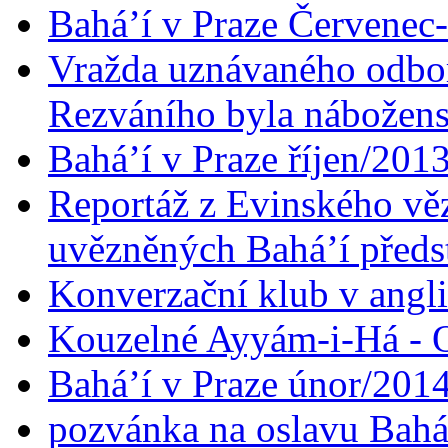
Bahá’í v Praze Červenec
Vražda uznávaného odbor
Rezváního byla nábožen
Bahá’í v Praze říjen/201
Reportáž z Evinského věz
uvězněných Bahá’í předst
Konverzační klub v angl
Kouzelné Ayyám-i-Há - O
Bahá’í v Praze únor/201
pozvánka na oslavu Bahá