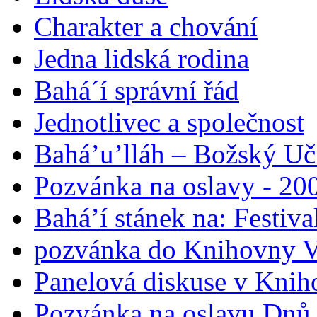
Charakter a chování
Jedna lidská rodina
Bahá´í správní řád
Jednotlivec a společnost
Bahá’u’lláh – Božský Uči
Pozvánka na oslavy - 200
Bahá’í stánek na: Festiv
pozvánka do Knihovny V
Panelová diskuse v Knih
Pozvánka na oslavu Dnů 