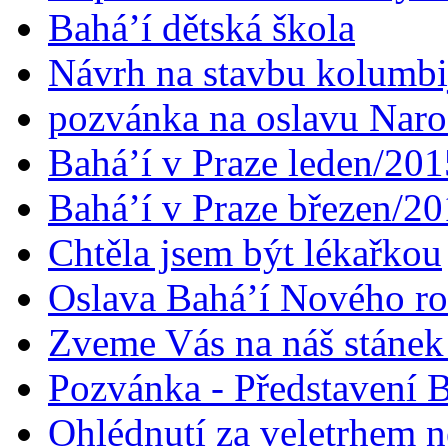
Bahá’í dětská škola
Návrh na stavbu kolumbi
pozvánka na oslavu Naroz
Bahá’í v Praze leden/201
Bahá’í v Praze březen/2
Chtěla jsem být lékařkou
Oslava Bahá’í Nového r
Zveme Vás na náš stáne
Pozvánka - Představení B
Ohlédnutí za veletrhem n