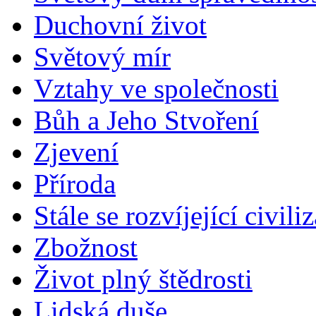
Duchovní život
Světový mír
Vztahy ve společnosti
Bůh a Jeho Stvoření
Zjevení
Příroda
Stále se rozvíjející civili
Zbožnost
Život plný štědrosti
Lidská duše