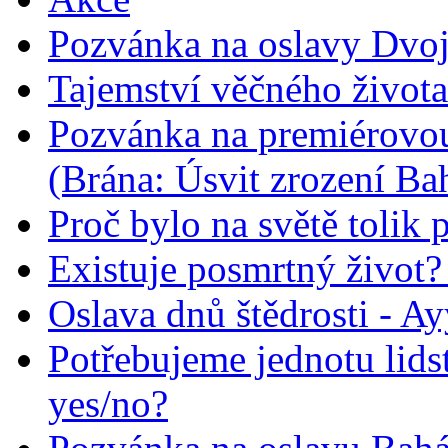
Pozvánka na oslavy Dvoj
Tajemství věčného života
Pozvánka na premiérovou
(Brána: Úsvit zrození Ba
Proč bylo na světě tolik 
Existuje posmrtný život? :
Oslava dnů štědrosti - A
Potřebujeme jednotu lid
yes/no?