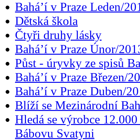
Bahá’í v Praze Leden/20
Dětská škola
Čtyři druhy lásky
Bahá’í v Praze Únor/201
Půst - úryvky ze spisů B
Bahá’í v Praze Březen/2
Bahá’í v Praze Duben/2
Blíží se Mezinárodní Bah
Hledá se výrobce 12.000 
Bábovu Svatyni