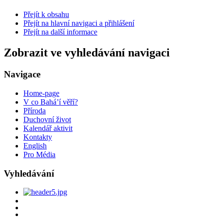
Přejít k obsahu
Přejít na hlavní navigaci a přihlášení
Přejít na další informace
Zobrazit ve vyhledávání navigaci
Navigace
Home-page
V co Bahá’í věří?
Příroda
Duchovní život
Kalendář aktivit
Kontakty
English
Pro Média
Vyhledávání