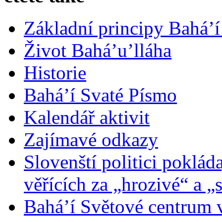
Základní principy Bahá’í
Život Bahá’u’lláha
Historie
Bahá’í Svaté Písmo
Kalendář aktivit
Zajímavé odkazy
Slovenští politici poklád
věřících za „hrozivé“ a „
Bahá’í Světové centrum v