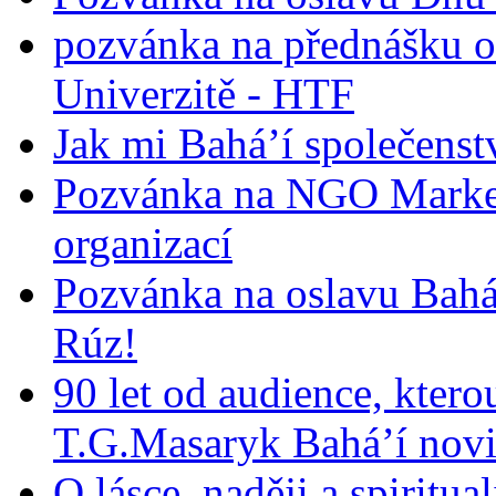
pozvánka na přednášku o
Univerzitě - HTF
Jak mi Bahá’í společenst
Pozvánka na NGO Market
organizací
Pozvánka na oslavu Bah
Rúz!
90 let od audience, ktero
T.G.Masaryk Bahá’í novi
O lásce, naději a spiritua