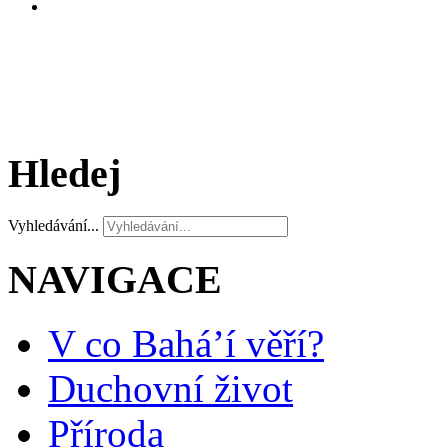
Hledej
Vyhledávání...
NAVIGACE
V co Bahá’í věří?
Duchovní život
Příroda