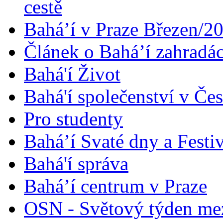
cestě
Bahá’í v Praze Březen/2
Článek o Bahá’í zahradá
Bahá'í Život
Bahá'í společenství v Če
Pro studenty
Bahá’í Svaté dny a Festi
Bahá'í správa
Bahá’í centrum v Praze
OSN - Světový týden me