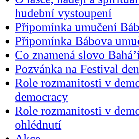
hudební vystoupení
Připomínka umučení Bába
Připomínka Bábova umuče
Co znamená slovo Bahá’í 
Pozvánka na Festival de
Role rozmanitosti v demok
democracy
Role rozmanitosti v demo
ohlédnutí
Akce