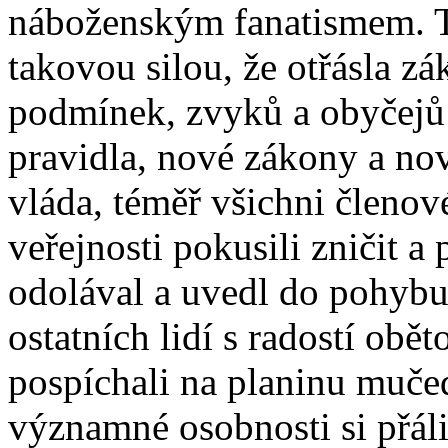
náboženským fanatismem. Ta
takovou silou, že otřásla z
podmínek, zvyků a obyčejů 
pravidla, nové zákony a no
vláda, téměř všichni členov
veřejnosti pokusili zničit a
odolával a uvedl do pohybu
ostatních lidí s radostí obě
pospíchali na planinu mučed
významné osobnosti si přáli