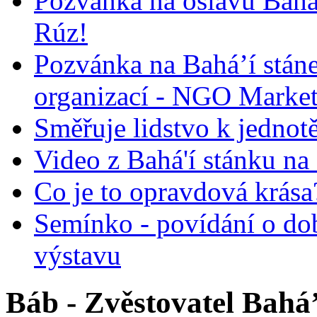
Pozvánka na oslavu Bah
Rúz!
Pozvánka na Bahá’í stán
organizací - NGO Marke
Směřuje lidstvo k jednot
Video z Bahá'í stánku na
Co je to opravdová krása?
Semínko - povídání o do
výstavu
Báb - Zvěstovatel Bahá