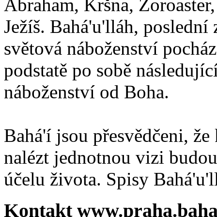
Abraham, Kršna, Zoroaster
Ježíš. Bahá'u'lláh, poslední 
světová náboženství pocháze
podstatě po sobě následují
náboženství od Boha.
Bahá'í jsou přesvědčeni, že 
nalézt jednotnou vizi budou
účelu života. Spisy Bahá'u'll
Kontakt www.praha.baha