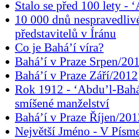
Stalo se před 100 lety -
10 000 dnů nespravedliv
představitelů v Íránu
Co je Bahá’í víra?
Bahá’í v Praze Srpen/20
Bahá’í v Praze Září/2012
Rok 1912 - ‘Abdu’l-Bahá
smíšené manželství
Bahá’í v Praze Říjen/201
Největší Jméno - V Písm