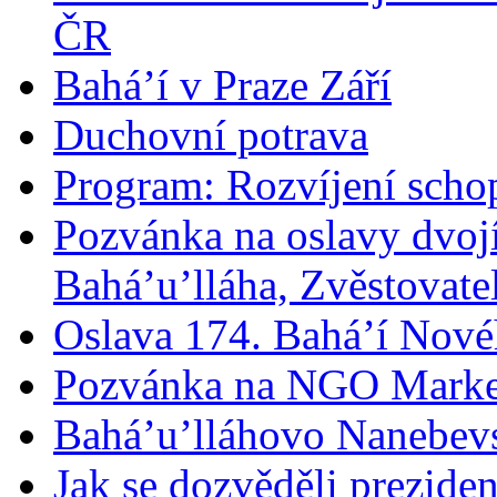
ČR
Bahá’í v Praze Září
Duchovní potrava
Program: Rozvíjení schop
Pozvánka na oslavy dvoj
Bahá’u’lláha, Zvěstovatel
Oslava 174. Bahá’í Nové
Pozvánka na NGO Marke
Bahá’u’lláhovo Nanebev
Jak se dozvěděli prezide