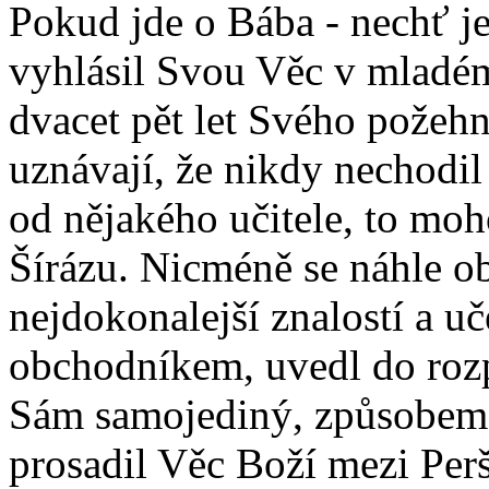
Pokud jde o Bába - nechť j
vyhlásil Svou Věc v mladém 
dvacet pět let Svého požehn
uznávají, že nikdy nechodil 
od nějakého učitele, to moh
Šírázu. Nicméně se náhle ob
nejdokonalejší znalostí a u
obchodníkem, uvedl do roz
Sám samojediný, způsobem, 
prosadil Věc Boží mezi Perš