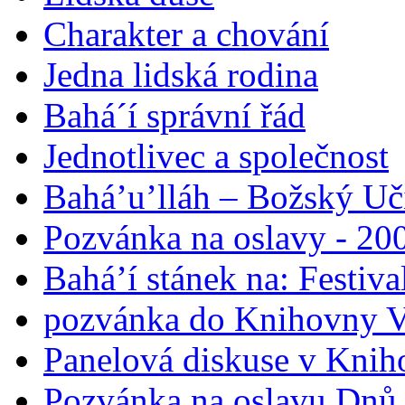
Charakter a chování
Jedna lidská rodina
Bahá´í správní řád
Jednotlivec a společnost
Bahá’u’lláh – Božský Uči
Pozvánka na oslavy - 200
Bahá’í stánek na: Festiv
pozvánka do Knihovny V
Panelová diskuse v Knih
Pozvánka na oslavu Dnů 