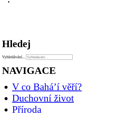
Hledej
Vyhledávání...
NAVIGACE
V co Bahá’í věří?
Duchovní život
Příroda