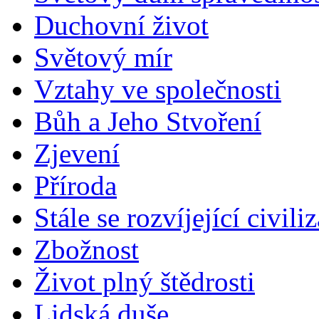
Duchovní život
Světový mír
Vztahy ve společnosti
Bůh a Jeho Stvoření
Zjevení
Příroda
Stále se rozvíjející civili
Zbožnost
Život plný štědrosti
Lidská duše