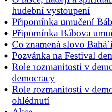
hudební vystoupení
Připomínka umučení Bába
Připomínka Bábova umuče
Co znamená slovo Bahá’í 
Pozvánka na Festival de
Role rozmanitosti v demok
democracy
Role rozmanitosti v demo
ohlédnutí
Akce