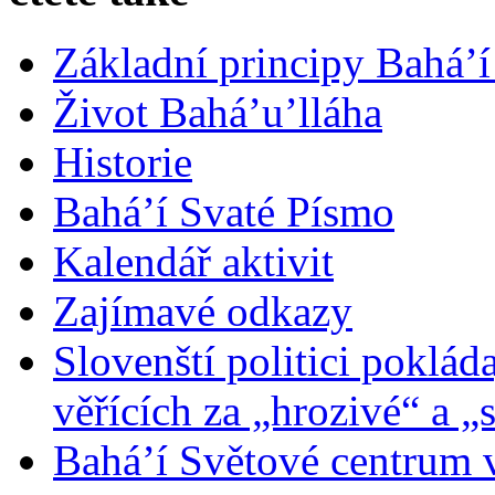
Základní principy Bahá’í
Život Bahá’u’lláha
Historie
Bahá’í Svaté Písmo
Kalendář aktivit
Zajímavé odkazy
Slovenští politici poklád
věřících za „hrozivé“ a „
Bahá’í Světové centrum v