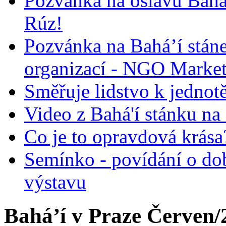
Pozvánka na oslavu Bah
Rúz!
Pozvánka na Bahá’í stán
organizací - NGO Marke
Směřuje lidstvo k jednot
Video z Bahá'í stánku na
Co je to opravdová krása?
Semínko - povídání o do
výstavu
Bahá’í v Praze Červen/