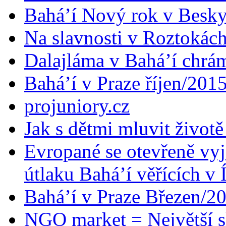
Bahá’í Nový rok v Besk
Na slavnosti v Roztokác
Dalajláma v Bahá’í chrá
Bahá’í v Praze říjen/201
projuniory.cz
Jak s dětmi mluvit životě
Evropané se otevřeně vyj
útlaku Bahá’í věřících v 
Bahá’í v Praze Březen/2
NGO market = Největší s