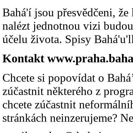
Bahá'í jsou přesvědčeni, že 
nalézt jednotnou vizi budou
účelu života. Spisy Bahá'u'll
Kontakt www.praha.baha
Chcete si popovídat o Bahá’
zúčastnit některého z prog
chcete zúčastnit neformálníh
stránkách neinzerujeme? Ne