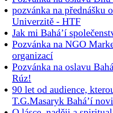
pozvánka na přednášku o
Univerzitě - HTF
Jak mi Bahá’í společenst
Pozvánka na NGO Market
organizací
Pozvánka na oslavu Bah
Rúz!
90 let od audience, ktero
T.G.Masaryk Bahá’í novi
O lásce, naději a spiritua