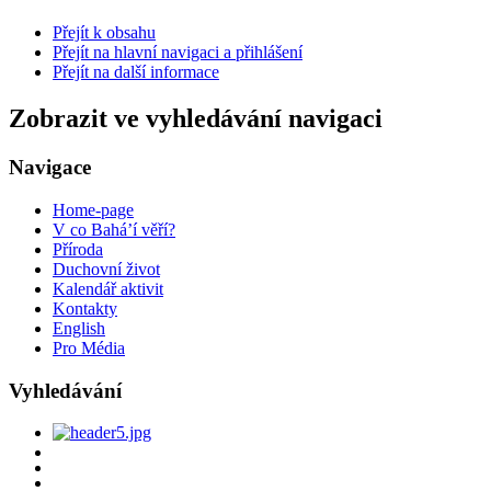
Přejít k obsahu
Přejít na hlavní navigaci a přihlášení
Přejít na další informace
Zobrazit ve vyhledávání navigaci
Navigace
Home-page
V co Bahá’í věří?
Příroda
Duchovní život
Kalendář aktivit
Kontakty
English
Pro Média
Vyhledávání