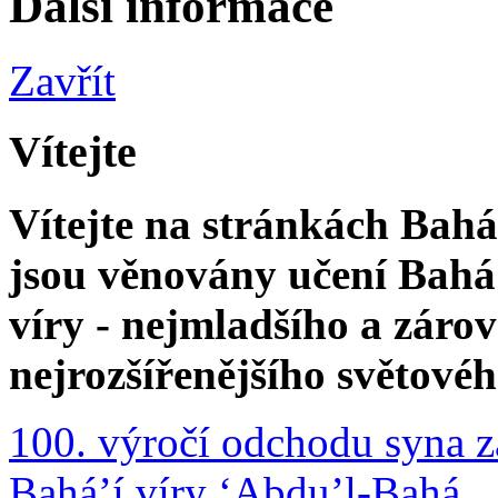
Další informace
Zavřít
Vítejte
Vítejte na stránkách Bahá'
jsou věnovány učení Bahá'
víry - nejmladšího a zár
nejrozšířenějšího světové
100. výročí odchodu syna z
Bahá’í víry ‘Abdu’l-Bahá