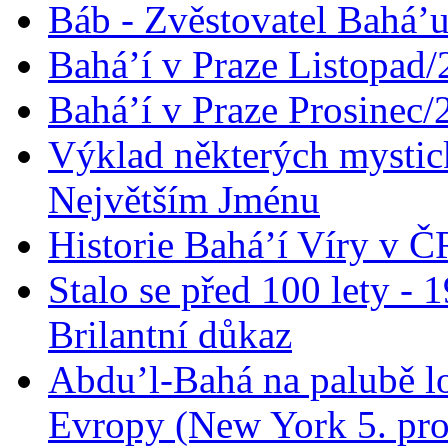
Báb - Zvěstovatel Bahá’u
Bahá’í v Praze Listopad
Bahá’í v Praze Prosinec/
Výklad některých mysti
Největším Jménu
Historie Bahá’í Víry v Č
Stalo se před 100 lety -
Brilantní důkaz
Abdu’l-Bahá na palubě lo
Evropy (New York 5. pro