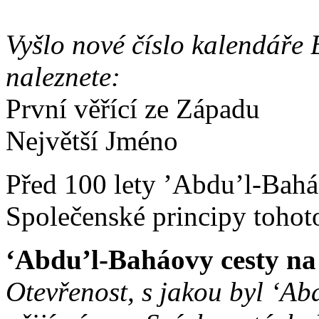
Vyšlo nové číslo kalendáře 
naleznete:
První věřící ze Západu
Největší Jméno
Před 100 lety ’Abdu’l-Bahá
Společenské principy tohot
‘Abdu’l-Baháovy cesty n
Otevřenost, s jakou byl ‘A