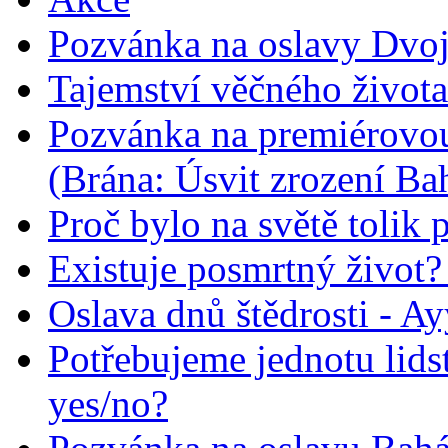
Pozvánka na oslavy Dvoj
Tajemství věčného života
Pozvánka na premiérovou
(Brána: Úsvit zrození Ba
Proč bylo na světě tolik 
Existuje posmrtný život? :
Oslava dnů štědrosti - A
Potřebujeme jednotu lid
yes/no?