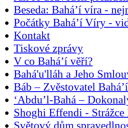
Beseda: Bahá’í víra - ne
Počátky Bahá’í Víry - vi
Kontakt
Tiskové zprávy
V co Bahá’í věří?
Bahá'u'lláh a Jeho Smlou
Báb – Zvěstovatel Bahá’í
‘Abdu’l-Bahá – Dokonalý
Shoghi Effendi - Strážce 
Světový dům spravedlnos