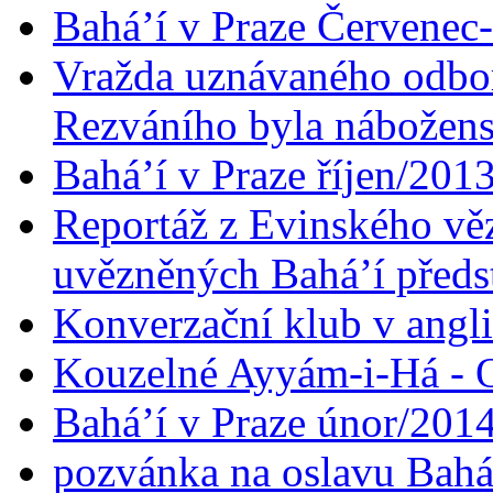
Bahá’í v Praze Červenec
Vražda uznávaného odbor
Rezváního byla nábožen
Bahá’í v Praze říjen/201
Reportáž z Evinského věz
uvězněných Bahá’í předst
Konverzační klub v angl
Kouzelné Ayyám-i-Há - O
Bahá’í v Praze únor/201
pozvánka na oslavu Bahá