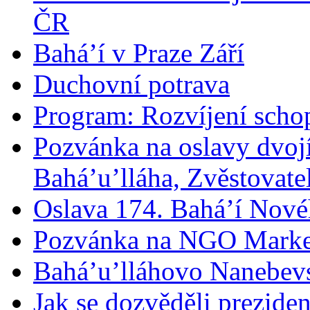
ČR
Bahá’í v Praze Září
Duchovní potrava
Program: Rozvíjení schop
Pozvánka na oslavy dvoj
Bahá’u’lláha, Zvěstovatel
Oslava 174. Bahá’í Nové
Pozvánka na NGO Marke
Bahá’u’lláhovo Nanebev
Jak se dozvěděli prezide