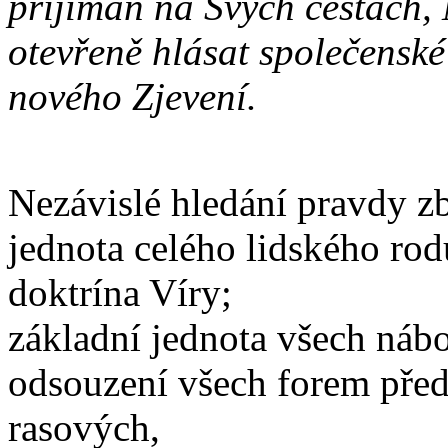
přijímán na Svých cestách,
otevřeně hlásat společenské
nového Zjevení.
Nezávislé hledání pravdy zb
jednota celého lidského rodu
doktrína Víry;
základní jednota všech nábo
odsouzení všech forem pře
rasových,