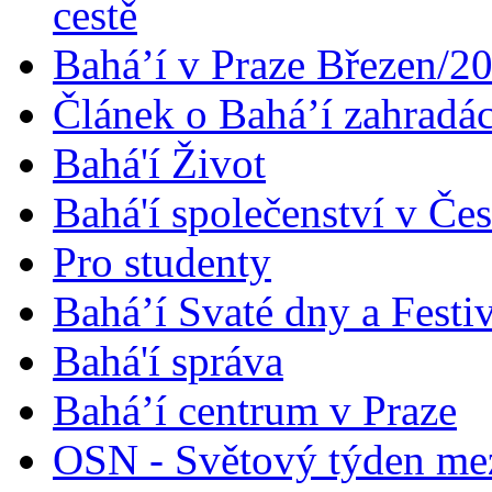
cestě
Bahá’í v Praze Březen/2
Článek o Bahá’í zahradá
Bahá'í Život
Bahá'í společenství v Če
Pro studenty
Bahá’í Svaté dny a Festi
Bahá'í správa
Bahá’í centrum v Praze
OSN - Světový týden me