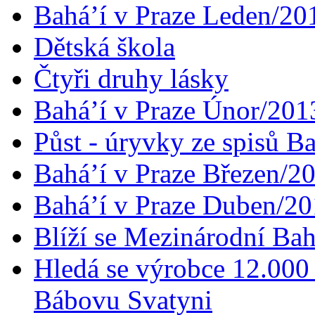
Bahá’í v Praze Leden/20
Dětská škola
Čtyři druhy lásky
Bahá’í v Praze Únor/201
Půst - úryvky ze spisů B
Bahá’í v Praze Březen/2
Bahá’í v Praze Duben/2
Blíží se Mezinárodní Bah
Hledá se výrobce 12.000 
Bábovu Svatyni