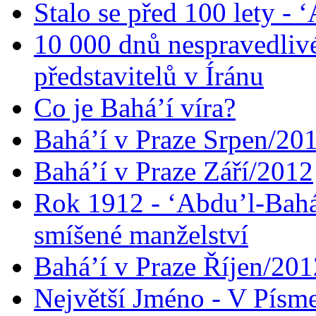
Stalo se před 100 lety -
10 000 dnů nespravedliv
představitelů v Íránu
Co je Bahá’í víra?
Bahá’í v Praze Srpen/20
Bahá’í v Praze Září/2012
Rok 1912 - ‘Abdu’l-Bahá
smíšené manželství
Bahá’í v Praze Říjen/201
Největší Jméno - V Písm