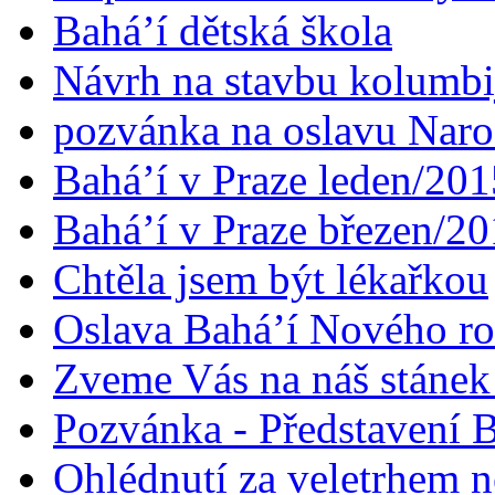
Bahá’í dětská škola
Návrh na stavbu kolumbi
pozvánka na oslavu Naroz
Bahá’í v Praze leden/201
Bahá’í v Praze březen/2
Chtěla jsem být lékařkou
Oslava Bahá’í Nového r
Zveme Vás na náš stáne
Pozvánka - Představení B
Ohlédnutí za veletrhem n