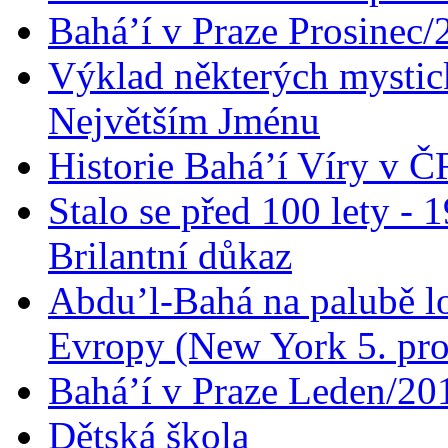
Bahá’í v Praze Prosinec/
Výklad některých mysti
Největším Jménu
Historie Bahá’í Víry v Č
Stalo se před 100 lety -
Brilantní důkaz
Abdu’l-Bahá na palubě lo
Evropy (New York 5. pro
Bahá’í v Praze Leden/20
Dětská škola