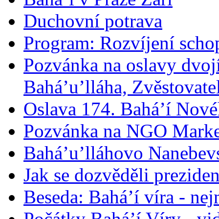
Duchovní potrava
Program: Rozvíjení schop
Pozvánka na oslavy dvoj
Bahá’u’lláha, Zvěstovatel
Oslava 174. Bahá’í Nové
Pozvánka na NGO Marke
Bahá’u’lláhovo Nanebev
Jak se dozvěděli prezide
Beseda: Bahá’í víra - ne
Počátky Bahá’í Víry - vi