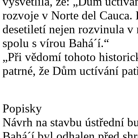
vysvětlila, že: „Dům uctíván
rozvoje v Norte del Cauca. 
desetiletí nejen rozvinula v
spolu s vírou Bahá´í.“
„Při vědomí tohoto historic
patrné, že Dům uctívání pat
Popisky
Návrh na stavbu ústřední 
Bahá´í byl odhalen před sh