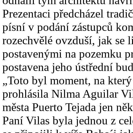
odhalil tým architektů náv
Prezentaci předcházel tradi
písní v podání zástupců kom
rozechvělé ovzduší, jak se 
postavenými na pozemku p
postavena jeho ústřední bu
„Toto byl moment, na který 
prohlásila Nilma Aguilar Vil
města Puerto Tejada jen ně
Paní Vilas byla jednou z cel