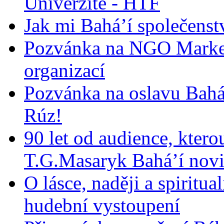
Univerzitě - HTF
Jak mi Bahá’í společenst
Pozvánka na NGO Market
organizací
Pozvánka na oslavu Bah
Rúz!
90 let od audience, ktero
T.G.Masaryk Bahá’í novi
O lásce, naději a spiritua
hudební vystoupení