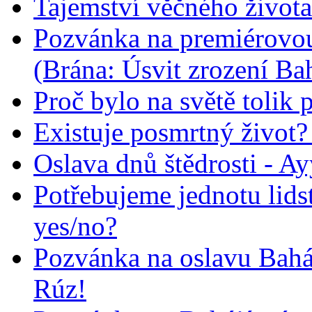
Tajemství věčného života
Pozvánka na premiérovou
(Brána: Úsvit zrození Ba
Proč bylo na světě tolik 
Existuje posmrtný život? :
Oslava dnů štědrosti - A
Potřebujeme jednotu lid
yes/no?
Pozvánka na oslavu Bah
Rúz!