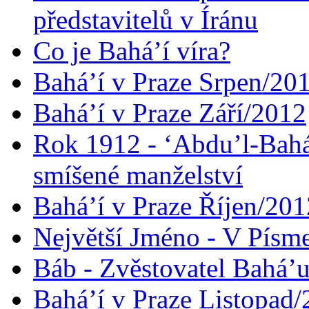
představitelů v Íránu
Co je Bahá’í víra?
Bahá’í v Praze Srpen/20
Bahá’í v Praze Září/2012
Rok 1912 - ‘Abdu’l-Bahá
smíšené manželství
Bahá’í v Praze Říjen/201
Největší Jméno - V Písm
Báb - Zvěstovatel Bahá’u
Bahá’í v Praze Listopad