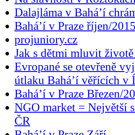
Dalajláma v Bahá’í chrá
Bahá’í v Praze říjen/201
projuniory.cz
Jak s dětmi mluvit životě
Evropané se otevřeně vyj
útlaku Bahá’í věřících v 
Bahá’í v Praze Březen/2
NGO market = Největší s
ČR
Bahá’í v Praze Září