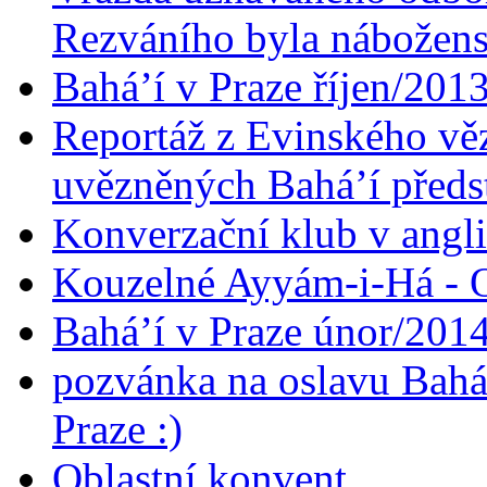
Rezváního byla nábožen
Bahá’í v Praze říjen/201
Reportáž z Evinského věz
uvězněných Bahá’í předst
Konverzační klub v angl
Kouzelné Ayyám-i-Há - O
Bahá’í v Praze únor/201
pozvánka na oslavu Bahá
Praze :)
Oblastní konvent