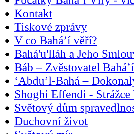
Kontakt
Tiskové zprávy
V co Bahá’í věří?
Bahá'u'lláh a Jeho Smlou
Báb – Zvěstovatel Bahá’í
‘Abdu’l-Bahá – Dokonalý
Shoghi Effendi - Strážce 
Světový dům spravedlnos
Duchovní život