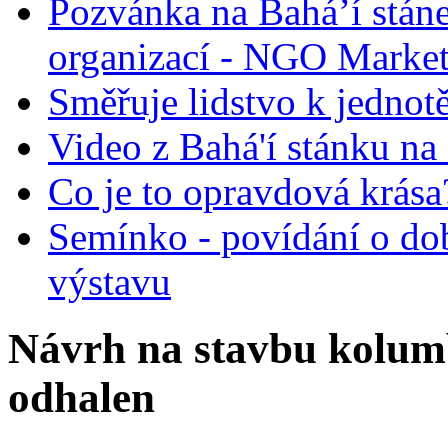
Pozvánka na Bahá’í stán
organizací - NGO Marke
Směřuje lidstvo k jednot
Video z Bahá'í stánku na
Co je to opravdová krása?
Semínko - povídání o do
výstavu
Návrh na stavbu kolum
odhalen