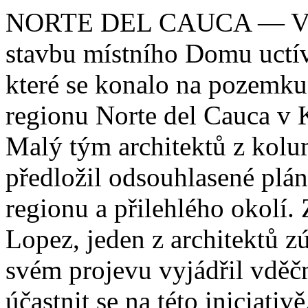
NORTE DEL CAUCA — V ned
stavbu místního Domu uctív
které se konalo na pozemku
regionu Norte del Cauca v 
Malý tým architektů z kol
předložil odsouhlasené plá
regionu a přilehlého okolí.
Lopez, jeden z architektů z
svém projevu vyjádřil vděčn
účastnit se na této iniciativě