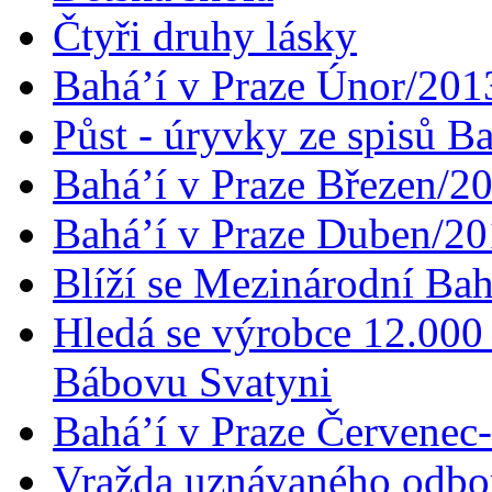
Čtyři druhy lásky
Bahá’í v Praze Únor/201
Půst - úryvky ze spisů B
Bahá’í v Praze Březen/2
Bahá’í v Praze Duben/2
Blíží se Mezinárodní Bah
Hledá se výrobce 12.000 
Bábovu Svatyni
Bahá’í v Praze Červenec
Vražda uznávaného odbor