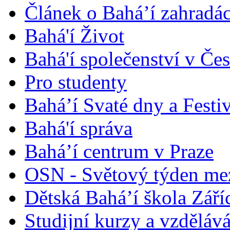
Článek o Bahá’í zahradá
Bahá'í Život
Bahá'í společenství v Če
Pro studenty
Bahá’í Svaté dny a Festi
Bahá'í správa
Bahá’í centrum v Praze
OSN - Světový týden me
Dětská Bahá’í škola Září
Studijní kurzy a vzdělává