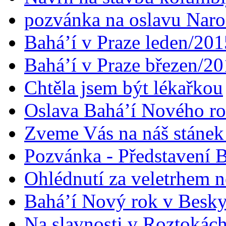
pozvánka na oslavu Naroz
Bahá’í v Praze leden/201
Bahá’í v Praze březen/2
Chtěla jsem být lékařkou
Oslava Bahá’í Nového r
Zveme Vás na náš stáne
Pozvánka - Představení B
Ohlédnutí za veletrhem n
Bahá’í Nový rok v Besk
Na slavnosti v Roztokác