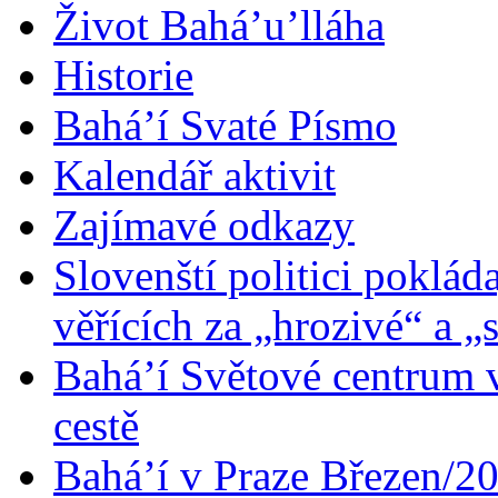
Život Bahá’u’lláha
Historie
Bahá’í Svaté Písmo
Kalendář aktivit
Zajímavé odkazy
Slovenští politici poklád
věřících za „hrozivé“ a „
Bahá’í Světové centrum v
cestě
Bahá’í v Praze Březen/2