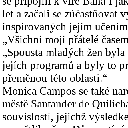
se připojili k víře Baha´i 
let a začali se zúčastňova
inspirovaných jejím učením
„Všichni moji přátelé časem
„Spousta mladých žen byla 
jejích programů a byly to p
přeměnou této oblasti.“
Monica Campos se také naro
městě Santander de Quilich
souvislostí, jejichž výsledk