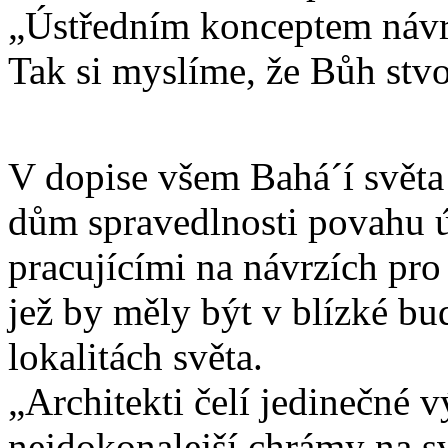
„Ústředním konceptem návr
Tak si myslíme, že Bůh stvoř
V dopise všem Bahá´í světa 
dům spravedlnosti povahu úk
pracujícími na návrzích pro
jež by měly být v blízké b
lokalitách světa.
„Architekti čelí jedinečné
nejdokonalejší chrámy na sv