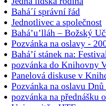
Jedna lidská rodina
Bahá´í správní řád
Jednotlivec a společnost
Bahá’u’lláh – Božský Uči
Pozvánka na oslavy - 200
Bahá’í stánek na: Festiv
pozvánka do Knihovny V
Panelová diskuse v Knih
Pozvánka na oslavu Dnů 
pozvánka na přednášku o