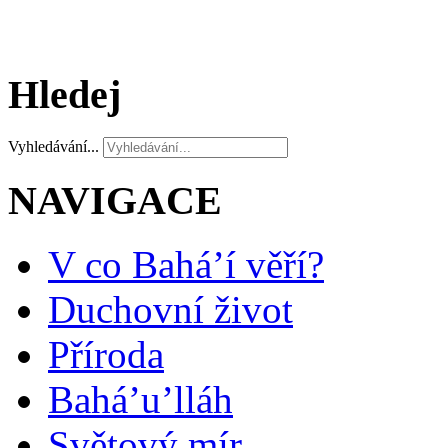
Hledej
Vyhledávání...
NAVIGACE
V co Bahá’í věří?
Duchovní život
Příroda
Bahá’u’lláh
Světový mír