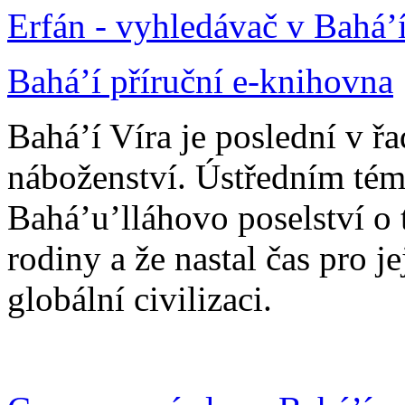
Erfán - vyhledávač v Bahá’
Bahá’í příruční e-knihovna
Bahá’í Víra je poslední v ř
náboženství. Ústředním tém
Bahá’u’lláhovo poselství o 
rodiny a že nastal čas pro j
globální civilizaci.