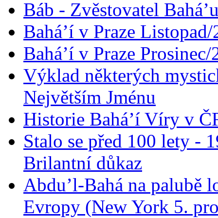
Báb - Zvěstovatel Bahá’u
Bahá’í v Praze Listopad
Bahá’í v Praze Prosinec/
Výklad některých mysti
Největším Jménu
Historie Bahá’í Víry v Č
Stalo se před 100 lety -
Brilantní důkaz
Abdu’l-Bahá na palubě lo
Evropy (New York 5. pro