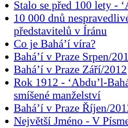
Stalo se před 100 lety -
10 000 dnů nespravedliv
představitelů v Íránu
Co je Bahá’í víra?
Bahá’í v Praze Srpen/20
Bahá’í v Praze Září/2012
Rok 1912 - ‘Abdu’l-Bahá
smíšené manželství
Bahá’í v Praze Říjen/201
Největší Jméno - V Písm