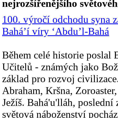
nejrozšířenějšího světové
100. výročí odchodu syna z
Bahá’í víry ‘Abdu’l-Bahá
Během celé historie poslal 
Učitelů - známých jako Boží
základ pro rozvoj civilizace
Abraham, Kršna, Zoroaster
Ježíš. Bahá'u'lláh, poslední 
světová náboženství pocháze