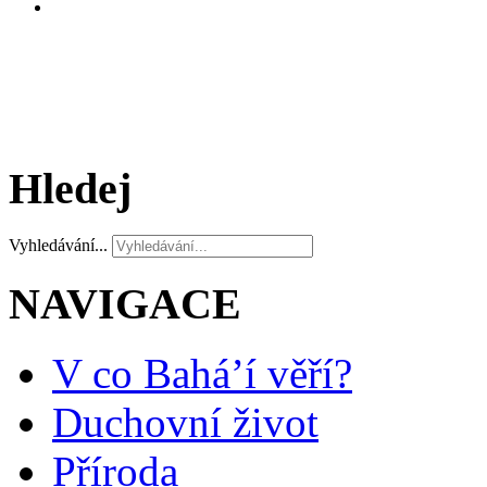
Hledej
Vyhledávání...
NAVIGACE
V co Bahá’í věří?
Duchovní život
Příroda