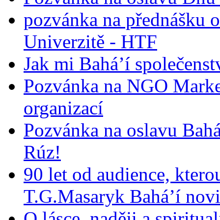
pozvánka na přednášku o
Univerzitě - HTF
Jak mi Bahá’í společenst
Pozvánka na NGO Market
organizací
Pozvánka na oslavu Bah
Rúz!
90 let od audience, ktero
T.G.Masaryk Bahá’í novi
O lásce, naději a spiritua