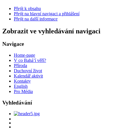
Přejít k obsahu
Přejít na hlavní navigaci a přihlášení
Přejít na další informace
Zobrazit ve vyhledávání navigaci
Navigace
Home-page
V co Bahá’í věří?
Příroda
Duchovní život
Kalendář aktivit
Kontakty
English
Pro Média
Vyhledávání