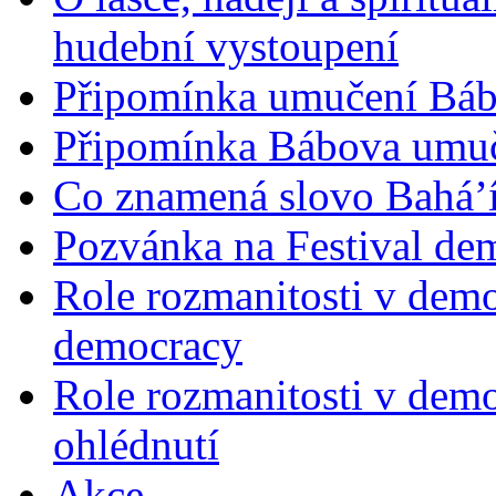
hudební vystoupení
Připomínka umučení Bába
Připomínka Bábova umuče
Co znamená slovo Bahá’í 
Pozvánka na Festival de
Role rozmanitosti v demok
democracy
Role rozmanitosti v demo
ohlédnutí
Akce