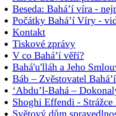
Beseda: Bahá’í víra - ne
Počátky Bahá’í Víry - vi
Kontakt
Tiskové zprávy
V co Bahá’í věří?
Bahá'u'lláh a Jeho Smlou
Báb – Zvěstovatel Bahá’í
‘Abdu’l-Bahá – Dokonalý
Shoghi Effendi - Strážce 
Světový dům spravedlnos