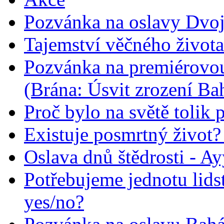
Pozvánka na oslavy Dvoj
Tajemství věčného života
Pozvánka na premiérovou
(Brána: Úsvit zrození Ba
Proč bylo na světě tolik 
Existuje posmrtný život? :
Oslava dnů štědrosti - A
Potřebujeme jednotu lid
yes/no?