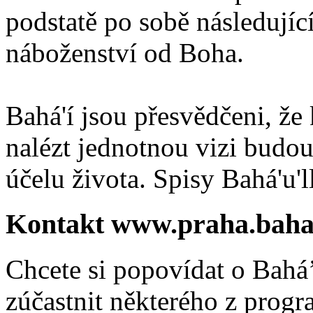
podstatě po sobě následují
náboženství od Boha.
Bahá'í jsou přesvědčeni, že 
nalézt jednotnou vizi budou
účelu života. Spisy Bahá'u'll
Kontakt www.praha.baha
Chcete si popovídat o Bahá’
zúčastnit některého z prog