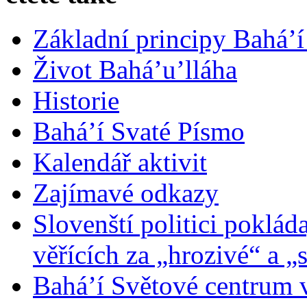
Základní principy Bahá’í
Život Bahá’u’lláha
Historie
Bahá’í Svaté Písmo
Kalendář aktivit
Zajímavé odkazy
Slovenští politici poklád
věřících za „hrozivé“ a „
Bahá’í Světové centrum v