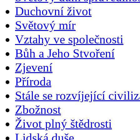
Duchovní život
Světový mír
Vztahy ve společnosti
Bůh a Jeho Stvoření
Zjevení
Příroda
Stále se rozvíjející civili
Zbožnost
Život plný štědrosti
Lidská duše