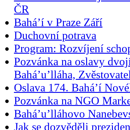
ČR
Bahá’í v Praze Září
Duchovní potrava
Program: Rozvíjení schop
Pozvánka na oslavy dvoj
Bahá’u’lláha, Zvěstovatel
Oslava 174. Bahá’í Nové
Pozvánka na NGO Marke
Bahá’u’lláhovo Nanebev
Jak se dozvěděli prezide