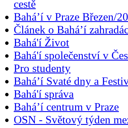
cestě
Bahá’í v Praze Březen/2
Článek o Bahá’í zahradá
Bahá'í Život
Bahá'í společenství v Če
Pro studenty
Bahá’í Svaté dny a Festi
Bahá'í správa
Bahá’í centrum v Praze
OSN - Světový týden me