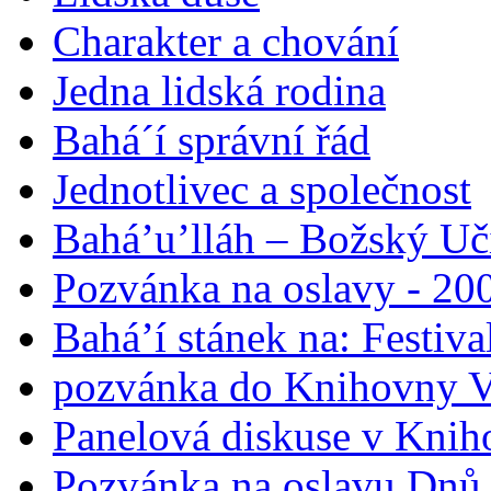
Charakter a chování
Jedna lidská rodina
Bahá´í správní řád
Jednotlivec a společnost
Bahá’u’lláh – Božský Uči
Pozvánka na oslavy - 200
Bahá’í stánek na: Festiv
pozvánka do Knihovny V
Panelová diskuse v Knih
Pozvánka na oslavu Dnů 