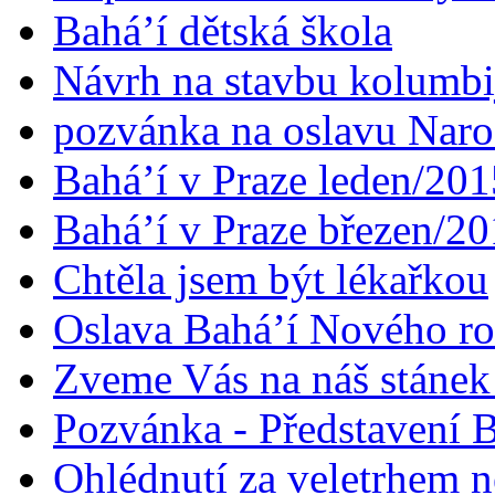
Bahá’í dětská škola
Návrh na stavbu kolumbi
pozvánka na oslavu Naroz
Bahá’í v Praze leden/201
Bahá’í v Praze březen/2
Chtěla jsem být lékařkou
Oslava Bahá’í Nového r
Zveme Vás na náš stáne
Pozvánka - Představení B
Ohlédnutí za veletrhem n