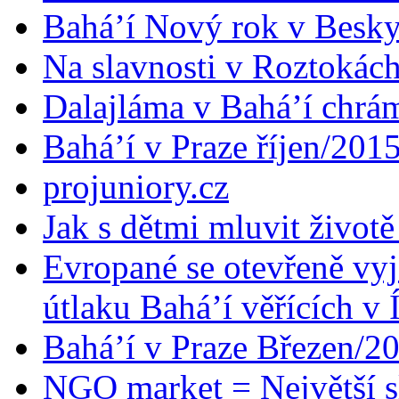
Bahá’í Nový rok v Besk
Na slavnosti v Roztokác
Dalajláma v Bahá’í chrá
Bahá’í v Praze říjen/201
projuniory.cz
Jak s dětmi mluvit životě
Evropané se otevřeně vyj
útlaku Bahá’í věřících v 
Bahá’í v Praze Březen/2
NGO market = Největší s