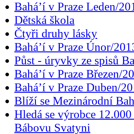
Bahá’í v Praze Leden/20
Dětská škola
Čtyři druhy lásky
Bahá’í v Praze Únor/201
Půst - úryvky ze spisů B
Bahá’í v Praze Březen/2
Bahá’í v Praze Duben/2
Blíží se Mezinárodní Bah
Hledá se výrobce 12.000 
Bábovu Svatyni