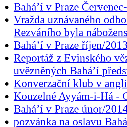
Bahá’í v Praze Červenec
Vražda uznávaného odbor
Rezváního byla nábožen
Bahá’í v Praze říjen/201
Reportáž z Evinského věz
uvězněných Bahá’í předst
Konverzační klub v angl
Kouzelné Ayyám-i-Há - O
Bahá’í v Praze únor/201
pozvánka na oslavu Bahá