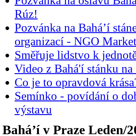
Pozvánka na oslavu Bah
Rúz!
Pozvánka na Bahá’í stán
organizací - NGO Marke
Směřuje lidstvo k jednot
Video z Bahá'í stánku na
Co je to opravdová krása?
Semínko - povídání o do
výstavu
Bahá’í v Praze Leden/2