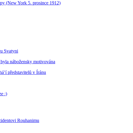
opy (New York 5. prosince 1912)
vu Svatyni
 byla nábožensky motivována
’í představitelů v Íránu
e :)
ezidentovi Rouhanimu