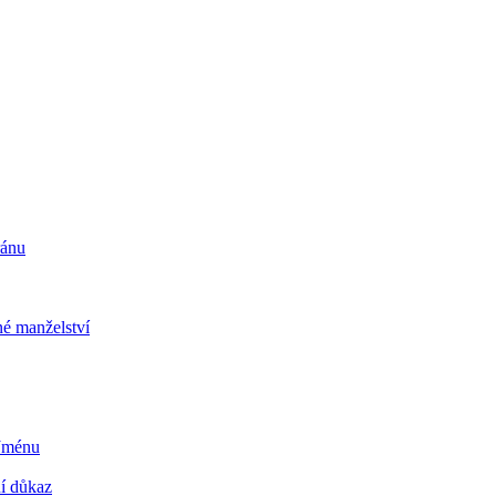
ránu
é manželství
 Jménu
ní důkaz