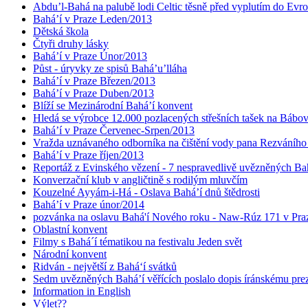
Abdu’l-Bahá na palubě lodi Celtic těsně před vyplutím do Evr
Bahá’í v Praze Leden/2013
Dětská škola
Čtyři druhy lásky
Bahá’í v Praze Únor/2013
Půst - úryvky ze spisů Bahá’u’lláha
Bahá’í v Praze Březen/2013
Bahá’í v Praze Duben/2013
Blíží se Mezinárodní Bahá’í konvent
Hledá se výrobce 12.000 pozlacených střešních tašek na Bábo
Bahá’í v Praze Červenec-Srpen/2013
Vražda uznávaného odborníka na čištění vody pana Rezváního
Bahá’í v Praze říjen/2013
Reportáž z Evinského vězení - 7 nespravedlivě uvězněných Bahá
Konverzační klub v angličtině s rodilým mluvčím
Kouzelné Ayyám-i-Há - Oslava Bahá’í dnů štědrosti
Bahá’í v Praze únor/2014
pozvánka na oslavu Bahá'í Nového roku - Naw-Rúz 171 v Praz
Oblastní konvent
Filmy s Bahá´í tématikou na festivalu Jeden svět
Národní konvent
Ridván - největší z Bahá‘í svátků
Sedm uvězněných Bahá’í věřících poslalo dopis íránskému pr
Information in English
Výlet??