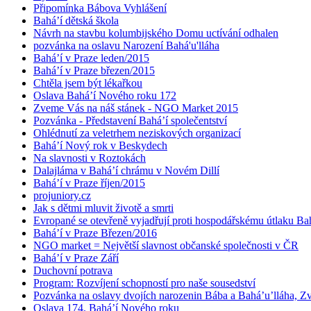
Připomínka Bábova Vyhlášení
Bahá’í dětská škola
Návrh na stavbu kolumbijského Domu uctívání odhalen
pozvánka na oslavu Narození Bahá'u'lláha
Bahá’í v Praze leden/2015
Bahá’í v Praze březen/2015
Chtěla jsem být lékařkou
Oslava Bahá’í Nového roku 172
Zveme Vás na náš stánek - NGO Market 2015
Pozvánka - Představení Bahá’í společentství
Ohlédnutí za veletrhem neziskových organizací
Bahá’í Nový rok v Beskydech
Na slavnosti v Roztokách
Dalajláma v Bahá’í chrámu v Novém Dillí
Bahá’í v Praze říjen/2015
projuniory.cz
Jak s dětmi mluvit životě a smrti
Evropané se otevřeně vyjadřují proti hospodářskému útlaku Bah
Bahá’í v Praze Březen/2016
NGO market = Největší slavnost občanské společnosti v ČR
Bahá’í v Praze Září
Duchovní potrava
Program: Rozvíjení schopností pro naše sousedství
Pozvánka na oslavy dvojích narozenin Bába a Bahá’u’lláha, Zvě
Oslava 174. Bahá’í Nového roku