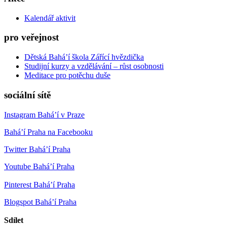
Kalendář aktivit
pro veřejnost
Dětská Bahá’í škola Zářící hvězdička
Studijní kurzy a vzdělávání – růst osobnosti
Meditace pro potěchu duše
sociální sítě
Instagram Bahá’í v Praze
Bahá’í Praha na Facebooku
Twitter Bahá’í Praha
Youtube Bahá’í Praha
Pinterest Bahá’í Praha
Blogspot Bahá’í Praha
Sdílet