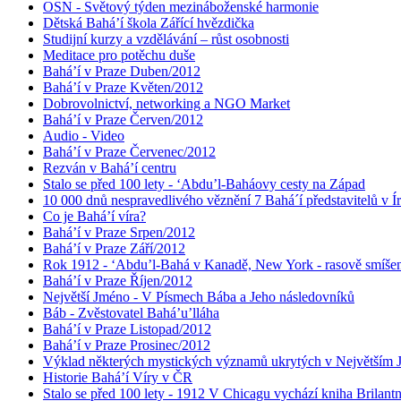
OSN - Světový týden mezináboženské harmonie
Dětská Bahá’í škola Zářící hvězdička
Studijní kurzy a vzdělávání – růst osobnosti
Meditace pro potěchu duše
Bahá’í v Praze Duben/2012
Bahá’í v Praze Květen/2012
Dobrovolnictví, networking a NGO Market
Bahá’í v Praze Červen/2012
Audio - Video
Bahá’í v Praze Červenec/2012
Rezván v Bahá’í centru
Stalo se před 100 lety - ‘Abdu’l-Baháovy cesty na Západ
10 000 dnů nespravedlivého věznění 7 Bahá´í představitelů v Í
Co je Bahá’í víra?
Bahá’í v Praze Srpen/2012
Bahá’í v Praze Září/2012
Rok 1912 - ‘Abdu’l-Bahá v Kanadě, New York - rasově smíšen
Bahá’í v Praze Říjen/2012
Největší Jméno - V Písmech Bába a Jeho následovníků
Báb - Zvěstovatel Bahá’u’lláha
Bahá’í v Praze Listopad/2012
Bahá’í v Praze Prosinec/2012
Výklad některých mystických významů ukrytých v Největším
Historie Bahá’í Víry v ČR
Stalo se před 100 lety - 1912 V Chicagu vychází kniha Brilant