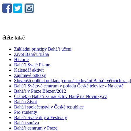
čtěte také
Základní principy Bahá’í učení
Život Bahá’u’lláha
Historie
Bahá’í Svaté Písmo
Kalendář aktivit
Zajímavé odkazy
Slovenští politici pokládají pronásledování Bahá’í věřících za „
Bahá’í Světové centrum v pořadu České televize - Na cestě
Bahá’í v Praze Březen/2012
Článek o Bahá’í zahradách v Haifě na Novinky.cz
Bahá'í Život
Bahá'í společenství v České republice
Pro studenty
Bahá’í Svaté dny a Festivaly
Bahá'í správa
Bahá’í centrum v Praze