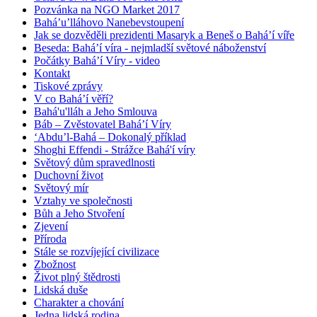
Pozvánka na NGO Market 2017
Bahá’u’lláhovo Nanebevstoupení
Jak se dozvěděli prezidenti Masaryk a Beneš o Bahá’í víře
Beseda: Bahá’í víra - nejmladší světové náboženství
Počátky Bahá’í Víry - video
Kontakt
Tiskové zprávy
V co Bahá’í věří?
Bahá'u'lláh a Jeho Smlouva
Báb – Zvěstovatel Bahá’í Víry
‘Abdu’l-Bahá – Dokonalý příklad
Shoghi Effendi - Strážce Bahá'í víry
Světový dům spravedlnosti
Duchovní život
Světový mír
Vztahy ve společnosti
Bůh a Jeho Stvoření
Zjevení
Příroda
Stále se rozvíjející civilizace
Zbožnost
Život plný štědrosti
Lidská duše
Charakter a chování
Jedna lidská rodina