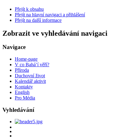
Přejít k obsahu
Přejít na hlavní navigaci a přihlášení
Přejít na další informace
Zobrazit ve vyhledávání navigaci
Navigace
Home-page
V co Bahá’í věří?
Příroda
Duchovní život
Kalendář aktivit
Kontakty
English
Pro Média
Vyhledávání