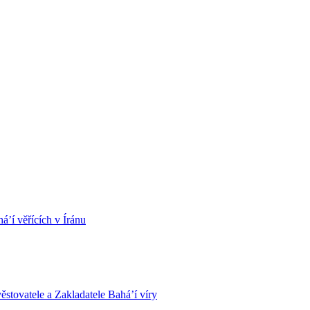
á’í věřících v Íránu
stovatele a Zakladatele Bahá’í víry