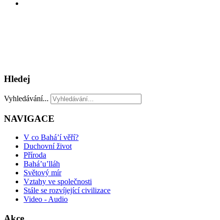
Hledej
Vyhledávání...
NAVIGACE
V co Bahá’í věří?
Duchovní život
Příroda
Bahá’u’lláh
Světový mír
Vztahy ve společnosti
Stále se rozvíjející civilizace
Video - Audio
Akce