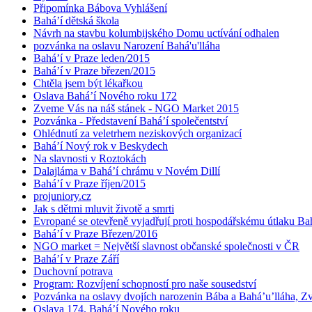
Připomínka Bábova Vyhlášení
Bahá’í dětská škola
Návrh na stavbu kolumbijského Domu uctívání odhalen
pozvánka na oslavu Narození Bahá'u'lláha
Bahá’í v Praze leden/2015
Bahá’í v Praze březen/2015
Chtěla jsem být lékařkou
Oslava Bahá’í Nového roku 172
Zveme Vás na náš stánek - NGO Market 2015
Pozvánka - Představení Bahá’í společentství
Ohlédnutí za veletrhem neziskových organizací
Bahá’í Nový rok v Beskydech
Na slavnosti v Roztokách
Dalajláma v Bahá’í chrámu v Novém Dillí
Bahá’í v Praze říjen/2015
projuniory.cz
Jak s dětmi mluvit životě a smrti
Evropané se otevřeně vyjadřují proti hospodářskému útlaku Bah
Bahá’í v Praze Březen/2016
NGO market = Největší slavnost občanské společnosti v ČR
Bahá’í v Praze Září
Duchovní potrava
Program: Rozvíjení schopností pro naše sousedství
Pozvánka na oslavy dvojích narozenin Bába a Bahá’u’lláha, Zvě
Oslava 174. Bahá’í Nového roku