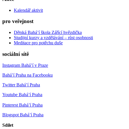
Kalendář aktivit
pro veřejnost
Dětská Bahá’í škola Zářící hvězdička
Studijní kurzy a vzdělávání – růst osobnosti
Meditace pro potěchu duše
sociální sítě
Instagram Bahá’í v Praze
Bahá’í Praha na Facebooku
Twitter Bahá’í Praha
Youtube Bahá’í Praha
Pinterest Bahá’í Praha
Blogspot Bahá’í Praha
Sdílet