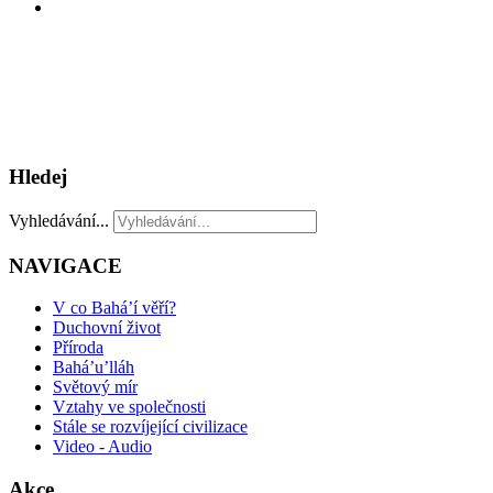
Hledej
Vyhledávání...
NAVIGACE
V co Bahá’í věří?
Duchovní život
Příroda
Bahá’u’lláh
Světový mír
Vztahy ve společnosti
Stále se rozvíjející civilizace
Video - Audio
Akce