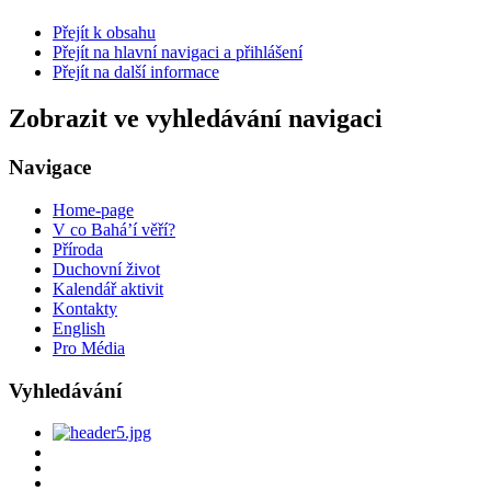
Přejít k obsahu
Přejít na hlavní navigaci a přihlášení
Přejít na další informace
Zobrazit ve vyhledávání navigaci
Navigace
Home-page
V co Bahá’í věří?
Příroda
Duchovní život
Kalendář aktivit
Kontakty
English
Pro Média
Vyhledávání