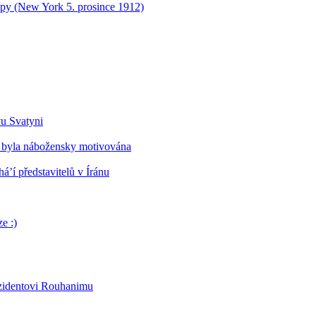
opy (New York 5. prosince 1912)
vu Svatyni
 byla nábožensky motivována
’í představitelů v Íránu
e :)
ezidentovi Rouhanimu