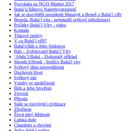
Pozvánka na NGO Market 2017
Bahá’u’lláhovo Nanebevstoupení
Jak se dozvěděli prezidenti Masaryk a Beneš o Bahá’í víře
Beseda: Bahá’í víra - nejmladší světové náboženství
Počátky Bahá’í Víry - video
Kontakt
Tiskové zprávy
V co Bahá’í věří?
Bahá'u'lláh a Jeho Smlouva
Báb – Zvěstovatel Bahá’í Víry
‘Abdu’l-Bahá – Dokonalý příklad
Shoghi Effendi - Strážce Bahá'í víry
Světový dům spravedlnosti
Duchovní život
Světový mír
Vztahy ve společnosti
Bůh a Jeho Stvoření
Zjevení
Příroda
Stále se rozvíjející civilizace
Zbožnost
Život plný štědrosti
Lidská duše
Charakter a chování
Jedna lidská rodina