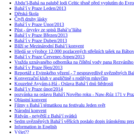
Abdu’l-Bahá na palubě lodi Celtic těsně před vyplutím do Evr
Bahá’í v Praze Leden/2013
Dětská škola
Čtyři druhy lásky
Bahá’í v Praze Únor/2013
Půst - úryvky ze spisů Bahá’u’lláha
Bahá’í v Praze Březen/2013
Bahá’í v Praze Duben/2013
Blíží se Mezinárodní Bahá’í konvent
Hledá se výrobce 12.000 pozlacených střešních tašek na Bábo
Bahá’í v Praze Červenec-Srpen/2013
Vražda uznávaného odborníka na čištění vody pana Rezváního
Bahá’í v Praze říjen/2013
Reportáž z Evinského vězení - 7 nespravedlivě uvězněných Bahá
Konverzační klub v angličtině s rodilým mluvčím
Kouzelné Ayyám-i-Há - Oslava Bahá’í dnů štědrosti
Bahá’í v Praze únor/2014
pozvánka na oslavu Bahá'í Nového roku - Naw-Rúz 171 v Praz
Oblastní konvent
Filmy s Bahá´í tématikou na festivalu Jeden svět
Národní konvent
Ridván - největší z Bahá‘í svátků
Sedm uvězněných Bahá’í věřících poslalo dopis íránskému pr
Information in English
Výlet??