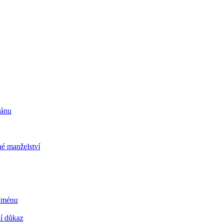
ránu
é manželství
 Jménu
ní důkaz