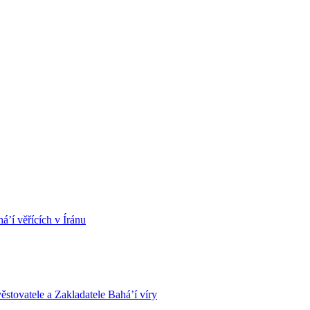
á’í věřících v Íránu
stovatele a Zakladatele Bahá’í víry