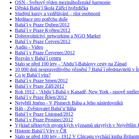
OSN - Světový týden mezináboženské harmonie
Dětská Bahá’í škola Zářící hvězdička
Studijní kurzy a vzdělávání – růst osobnosti
Meditace pro potěchu duše
Bahá’í v Praze Duben/2012
Bahá’í v Praze Květen/2012
Dobrovolnictví, networking a NGO Market
Bahá’í v Praze Červen/2012
Audio - Video
Bahá’í v Praze Červenec/2012
Rezván v Bahá’í centru
Stalo se před 100 lety - ‘Abdu’l-Baháovy cesty na Západ
10 000 dnů nespravedlivého věznění 7 Bahá´í představitelů v Í
Co je Bahá’í víra?
Bahá’í v Praze Srpen/2012
Bahá’í v Praze Září/2012
Rok 1912 - ‘Abdu’l-Bahá v Kanadě, New York - rasově smíšen
Bahá’í v Praze Říjen/2012
Největší Jméno - V Písmech Bába a Jeho následovníků
Báb - Zvěstovatel Bahá’u’lláha
Bahá’í v Praze Listopad/2012
Bahá’í v Praze Prosinec/2012
Výklad některých mystických významů ukrytých v Největším
Historie Bahá’í Víry v ČR
Stalo se před 100 lety - 1912 V Chicagu vychází kniha Brilant