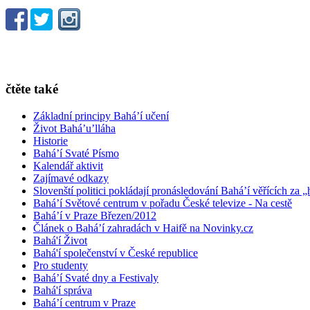
čtěte také
Základní principy Bahá’í učení
Život Bahá’u’lláha
Historie
Bahá’í Svaté Písmo
Kalendář aktivit
Zajímavé odkazy
Slovenští politici pokládají pronásledování Bahá’í věřících za „
Bahá’í Světové centrum v pořadu České televize - Na cestě
Bahá’í v Praze Březen/2012
Článek o Bahá’í zahradách v Haifě na Novinky.cz
Bahá'í Život
Bahá'í společenství v České republice
Pro studenty
Bahá’í Svaté dny a Festivaly
Bahá'í správa
Bahá’í centrum v Praze