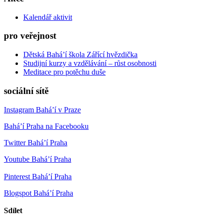
Kalendář aktivit
pro veřejnost
Dětská Bahá’í škola Zářící hvězdička
Studijní kurzy a vzdělávání – růst osobnosti
Meditace pro potěchu duše
sociální sítě
Instagram Bahá’í v Praze
Bahá’í Praha na Facebooku
Twitter Bahá’í Praha
Youtube Bahá’í Praha
Pinterest Bahá’í Praha
Blogspot Bahá’í Praha
Sdílet