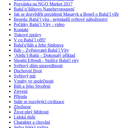
Pozvánka na NGO Market 2017
Bahá’u’lláhovo Nanebevstoupení
Jak se dozvěděli prezidenti Masaryk a Beneš o Bahá’í víře
Beseda: Bahá’í víra - nejmladší světové náboženství
Počátky Bahá’í Víry - video
Kontakt
Tiskové zprávy
V co Bahá’í věří?
Bahá'u'lláh a Jeho Smlouva
Báb – Zvěstovatel Bahá’í Víry
‘Abdu’l-Bahá – Dokonalý příklad
Shoghi Effendi - Strážce Bahá'í víry
Světový dům spravedlnosti
Duchovní život
Světový mír
Vztahy ve společnosti
Bůh a Jeho Stvoření
Zjevení
Příroda
Stále se rozvíjející civilizace
Zbožnost
Život plný štědrosti
Lidská duše
Charakter a chování
Jedna lidská rodina