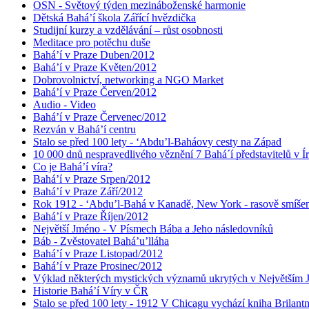
OSN - Světový týden mezináboženské harmonie
Dětská Bahá’í škola Zářící hvězdička
Studijní kurzy a vzdělávání – růst osobnosti
Meditace pro potěchu duše
Bahá’í v Praze Duben/2012
Bahá’í v Praze Květen/2012
Dobrovolnictví, networking a NGO Market
Bahá’í v Praze Červen/2012
Audio - Video
Bahá’í v Praze Červenec/2012
Rezván v Bahá’í centru
Stalo se před 100 lety - ‘Abdu’l-Baháovy cesty na Západ
10 000 dnů nespravedlivého věznění 7 Bahá´í představitelů v Í
Co je Bahá’í víra?
Bahá’í v Praze Srpen/2012
Bahá’í v Praze Září/2012
Rok 1912 - ‘Abdu’l-Bahá v Kanadě, New York - rasově smíšen
Bahá’í v Praze Říjen/2012
Největší Jméno - V Písmech Bába a Jeho následovníků
Báb - Zvěstovatel Bahá’u’lláha
Bahá’í v Praze Listopad/2012
Bahá’í v Praze Prosinec/2012
Výklad některých mystických významů ukrytých v Největším
Historie Bahá’í Víry v ČR
Stalo se před 100 lety - 1912 V Chicagu vychází kniha Brilant