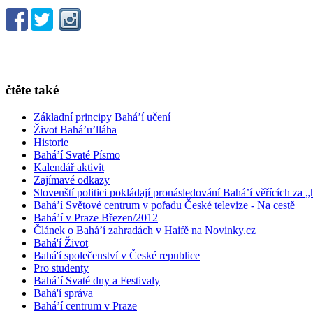
čtěte také
Základní principy Bahá’í učení
Život Bahá’u’lláha
Historie
Bahá’í Svaté Písmo
Kalendář aktivit
Zajímavé odkazy
Slovenští politici pokládají pronásledování Bahá’í věřících za „
Bahá’í Světové centrum v pořadu České televize - Na cestě
Bahá’í v Praze Březen/2012
Článek o Bahá’í zahradách v Haifě na Novinky.cz
Bahá'í Život
Bahá'í společenství v České republice
Pro studenty
Bahá’í Svaté dny a Festivaly
Bahá'í správa
Bahá’í centrum v Praze