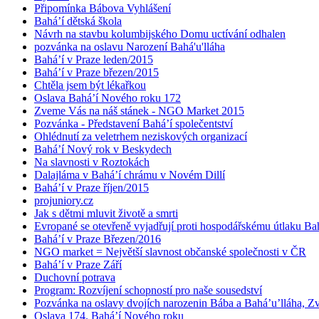
Připomínka Bábova Vyhlášení
Bahá’í dětská škola
Návrh na stavbu kolumbijského Domu uctívání odhalen
pozvánka na oslavu Narození Bahá'u'lláha
Bahá’í v Praze leden/2015
Bahá’í v Praze březen/2015
Chtěla jsem být lékařkou
Oslava Bahá’í Nového roku 172
Zveme Vás na náš stánek - NGO Market 2015
Pozvánka - Představení Bahá’í společentství
Ohlédnutí za veletrhem neziskových organizací
Bahá’í Nový rok v Beskydech
Na slavnosti v Roztokách
Dalajláma v Bahá’í chrámu v Novém Dillí
Bahá’í v Praze říjen/2015
projuniory.cz
Jak s dětmi mluvit životě a smrti
Evropané se otevřeně vyjadřují proti hospodářskému útlaku Bah
Bahá’í v Praze Březen/2016
NGO market = Největší slavnost občanské společnosti v ČR
Bahá’í v Praze Září
Duchovní potrava
Program: Rozvíjení schopností pro naše sousedství
Pozvánka na oslavy dvojích narozenin Bába a Bahá’u’lláha, Zvě
Oslava 174. Bahá’í Nového roku