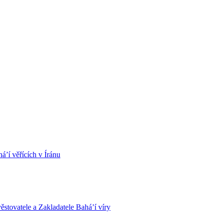
á’í věřících v Íránu
stovatele a Zakladatele Bahá’í víry