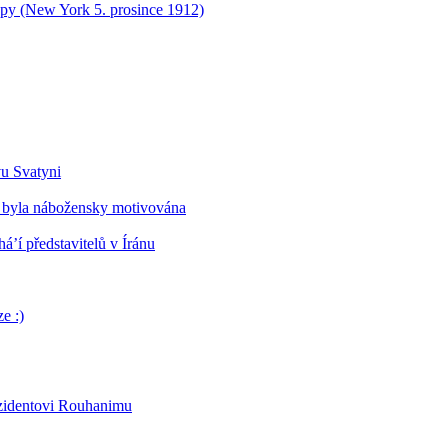
opy (New York 5. prosince 1912)
vu Svatyni
 byla nábožensky motivována
’í představitelů v Íránu
e :)
ezidentovi Rouhanimu