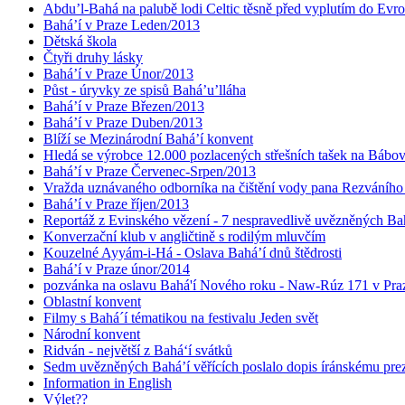
Abdu’l-Bahá na palubě lodi Celtic těsně před vyplutím do Evr
Bahá’í v Praze Leden/2013
Dětská škola
Čtyři druhy lásky
Bahá’í v Praze Únor/2013
Půst - úryvky ze spisů Bahá’u’lláha
Bahá’í v Praze Březen/2013
Bahá’í v Praze Duben/2013
Blíží se Mezinárodní Bahá’í konvent
Hledá se výrobce 12.000 pozlacených střešních tašek na Bábo
Bahá’í v Praze Červenec-Srpen/2013
Vražda uznávaného odborníka na čištění vody pana Rezváního
Bahá’í v Praze říjen/2013
Reportáž z Evinského vězení - 7 nespravedlivě uvězněných Bahá
Konverzační klub v angličtině s rodilým mluvčím
Kouzelné Ayyám-i-Há - Oslava Bahá’í dnů štědrosti
Bahá’í v Praze únor/2014
pozvánka na oslavu Bahá'í Nového roku - Naw-Rúz 171 v Praz
Oblastní konvent
Filmy s Bahá´í tématikou na festivalu Jeden svět
Národní konvent
Ridván - největší z Bahá‘í svátků
Sedm uvězněných Bahá’í věřících poslalo dopis íránskému pr
Information in English
Výlet??