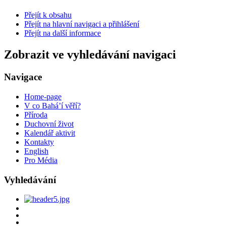
Přejít k obsahu
Přejít na hlavní navigaci a přihlášení
Přejít na další informace
Zobrazit ve vyhledávání navigaci
Navigace
Home-page
V co Bahá’í věří?
Příroda
Duchovní život
Kalendář aktivit
Kontakty
English
Pro Média
Vyhledávání