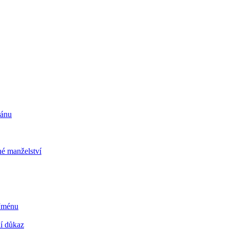
ránu
é manželství
 Jménu
ní důkaz