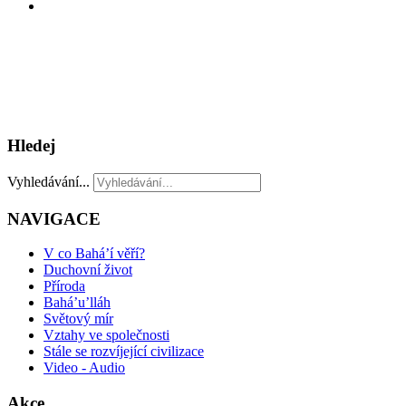
Hledej
Vyhledávání...
NAVIGACE
V co Bahá’í věří?
Duchovní život
Příroda
Bahá’u’lláh
Světový mír
Vztahy ve společnosti
Stále se rozvíjející civilizace
Video - Audio
Akce