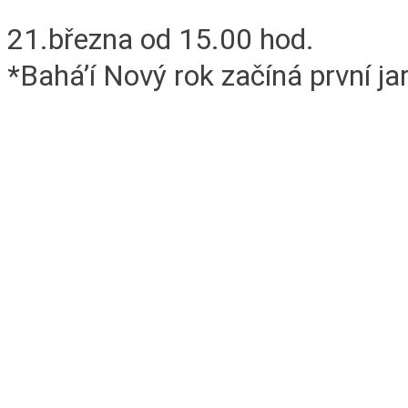
21.března od 15.00 hod.
*Bahá’í Nový rok začíná první jar