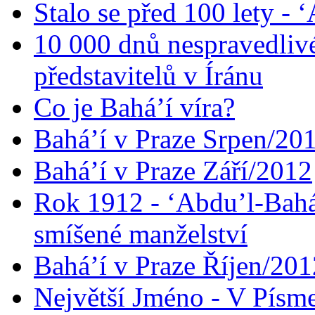
Stalo se před 100 lety -
10 000 dnů nespravedliv
představitelů v Íránu
Co je Bahá’í víra?
Bahá’í v Praze Srpen/20
Bahá’í v Praze Září/2012
Rok 1912 - ‘Abdu’l-Bahá
smíšené manželství
Bahá’í v Praze Říjen/201
Největší Jméno - V Písm