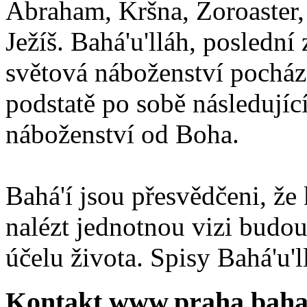
Abraham, Kršna, Zoroaster
Ježíš. Bahá'u'lláh, poslední 
světová náboženství pocháze
podstatě po sobě následují
náboženství od Boha.
Bahá'í jsou přesvědčeni, že 
nalézt jednotnou vizi budou
účelu života. Spisy Bahá'u'll
Kontakt www.praha.baha