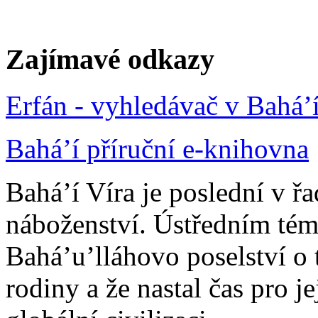
Zajímavé odkazy
Erfán - vyhledávač v Bahá’
Bahá’í příruční e-knihovna
Bahá’í Víra je poslední v ř
náboženství. Ústředním tém
Bahá’u’lláhovo poselství o 
rodiny a že nastal čas pro j