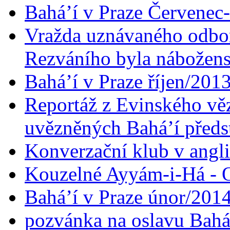
Bahá’í v Praze Červenec
Vražda uznávaného odbor
Rezváního byla nábožen
Bahá’í v Praze říjen/201
Reportáž z Evinského věz
uvězněných Bahá’í předst
Konverzační klub v angl
Kouzelné Ayyám-i-Há - O
Bahá’í v Praze únor/201
pozvánka na oslavu Bahá