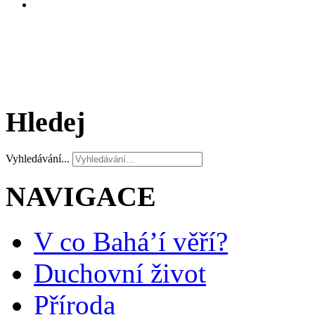
Hledej
Vyhledávání...
NAVIGACE
V co Bahá’í věří?
Duchovní život
Příroda