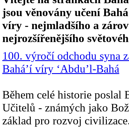
jsou věnovány učení Bahá'
víry - nejmladšího a zár
nejrozšířenějšího světové
100. výročí odchodu syna z
Bahá’í víry ‘Abdu’l-Bahá
Během celé historie poslal 
Učitelů - známých jako Boží
základ pro rozvoj civilizace