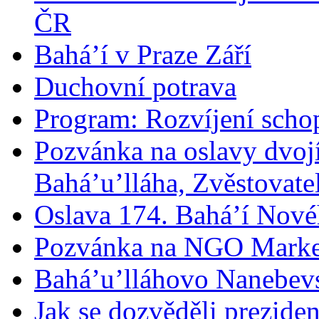
ČR
Bahá’í v Praze Září
Duchovní potrava
Program: Rozvíjení schop
Pozvánka na oslavy dvoj
Bahá’u’lláha, Zvěstovatel
Oslava 174. Bahá’í Nové
Pozvánka na NGO Marke
Bahá’u’lláhovo Nanebev
Jak se dozvěděli prezide