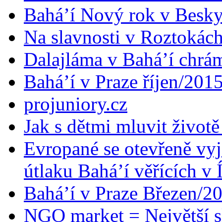
Bahá’í Nový rok v Besk
Na slavnosti v Roztokác
Dalajláma v Bahá’í chrá
Bahá’í v Praze říjen/201
projuniory.cz
Jak s dětmi mluvit životě
Evropané se otevřeně vyj
útlaku Bahá’í věřících v 
Bahá’í v Praze Březen/2
NGO market = Největší s