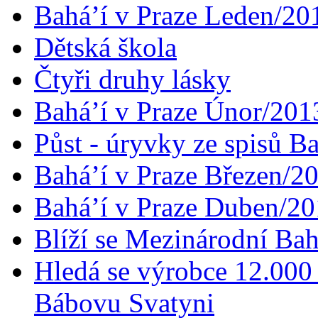
Bahá’í v Praze Leden/20
Dětská škola
Čtyři druhy lásky
Bahá’í v Praze Únor/201
Půst - úryvky ze spisů B
Bahá’í v Praze Březen/2
Bahá’í v Praze Duben/2
Blíží se Mezinárodní Bah
Hledá se výrobce 12.000 
Bábovu Svatyni