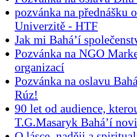
pozvánka na přednášku o
Univerzitě - HTF
Jak mi Bahá’í společenst
Pozvánka na NGO Market
organizací
Pozvánka na oslavu Bah
Rúz!
90 let od audience, ktero
T.G.Masaryk Bahá’í novi
O lásce, naději a spiritua