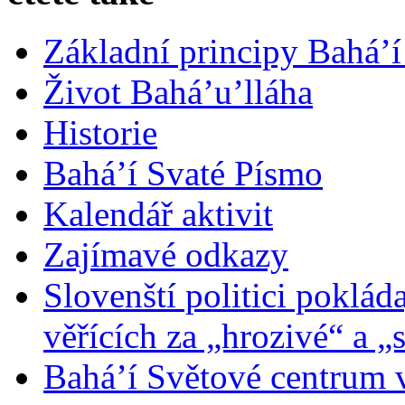
Základní principy Bahá’í
Život Bahá’u’lláha
Historie
Bahá’í Svaté Písmo
Kalendář aktivit
Zajímavé odkazy
Slovenští politici poklád
věřících za „hrozivé“ a „
Bahá’í Světové centrum v