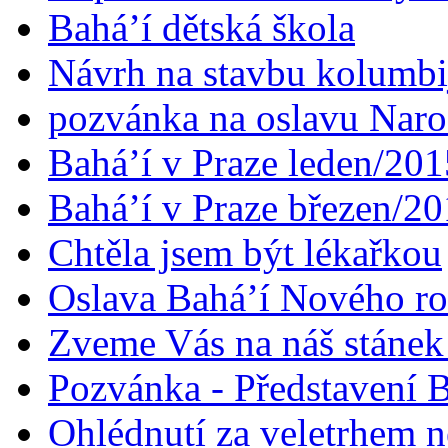
Bahá’í dětská škola
Návrh na stavbu kolumbi
pozvánka na oslavu Naroz
Bahá’í v Praze leden/201
Bahá’í v Praze březen/2
Chtěla jsem být lékařkou
Oslava Bahá’í Nového r
Zveme Vás na náš stáne
Pozvánka - Představení B
Ohlédnutí za veletrhem n