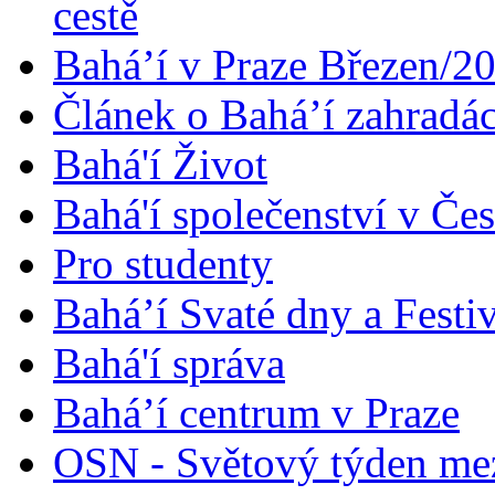
cestě
Bahá’í v Praze Březen/2
Článek o Bahá’í zahradá
Bahá'í Život
Bahá'í společenství v Če
Pro studenty
Bahá’í Svaté dny a Festi
Bahá'í správa
Bahá’í centrum v Praze
OSN - Světový týden me