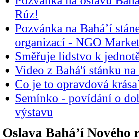
Pozvánka na oslavu Bah
Rúz!
Pozvánka na Bahá’í stán
organizací - NGO Marke
Směřuje lidstvo k jednot
Video z Bahá'í stánku na
Co je to opravdová krása?
Semínko - povídání o do
výstavu
Oslava Bahá’í Nového 