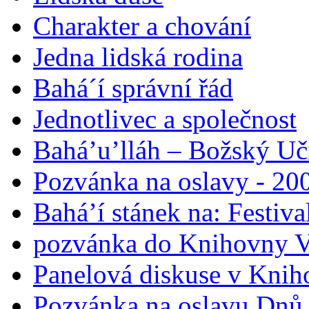
Charakter a chování
Jedna lidská rodina
Bahá´í správní řád
Jednotlivec a společnost
Bahá’u’lláh – Božský Uči
Pozvánka na oslavy - 200
Bahá’í stánek na: Festiv
pozvánka do Knihovny V
Panelová diskuse v Knih
Pozvánka na oslavu Dnů 